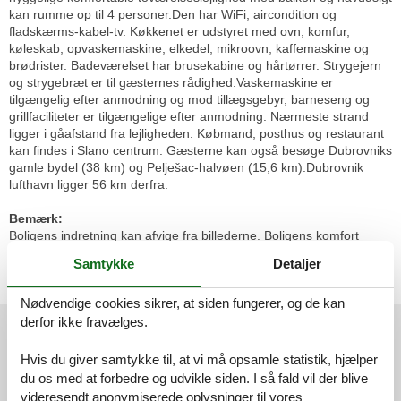
kan rumme op til 4 personer.Den har WiFi, aircondition og
fladskærms-kabel-tv. Køkkenet er udstyret med ovn, komfur,
køleskab, opvaskemaskine, elkedel, mikroovn, kaffemaskine og
brødrister. Badeværelset har brusekabine og hårtørrer. Strygejern
og strygebræt er til gæsternes rådighed.Vaskemaskine er
tilgængelig efter anmodning og mod tillægsgebyr, barneseng og
grillfaciliteter er tilgængelige efter anmodning. Nærmeste strand
ligger i gåafstand fra lejligheden. Købmand, posthus og restaurant
kan findes i Slano centrum. Gæsterne kan også besøge Dubrovniks
gamle bydel (38 km) og Pelješac-halvøen (15,6 km).Dubrovnik
lufthavn ligger 56 km derfra.
Bemærk:
Boligens indretning kan afvige fra billederne. Boligens komfort
niveau dog som beskrevet. Det er strengt forbudt at afholde
Samtykke
Detaljer
studenterfest, polterabend eller fest med stort alkohol indtag i
denne feriebolig
Nødvendige cookies sikrer, at siden fungerer, og de kan
Eksterne anmeldelser
derfor ikke fravælges.
Vores gæsteanmeldelser
Eksterne anmeldelser
Hvis du giver samtykke til, at vi må opsamle statistik, hjælper
du os med at forbedre og udvikle siden. I så fald vil der blive
videresendt anonymiserede oplysninger til vores