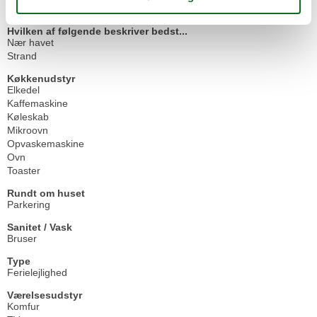
WiFi
Hvilken af følgende beskriver bedst...
Nær havet
Strand
Køkkenudstyr
Elkedel
Kaffemaskine
Køleskab
Mikroovn
Opvaskemaskine
Ovn
Toaster
Rundt om huset
Parkering
Sanitet / Vask
Bruser
Type
Ferielejlighed
Værelsesudstyr
Komfur