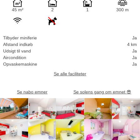
45 m²
2
1
300 m
Tilbyder miniferie
Ja
Afstand indkøb
4 km
Udsigt til vand
Ja
Aircondition
Ja
Opvaskemaskine
Ja
Se alle faciliteter
Se nabo emner
Se solens gang om emnet
😎