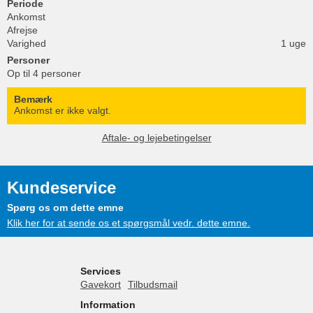
Periode
Ankomst
Afrejse
Varighed
1 uge
Personer
Op til 4 personer
Bemærk
Ankomst er ikke valgt.
Aftale- og lejebetingelser
Kundeservice
Spørg os om dette emne
Klik her for at sende os et spørgsmål vedr. dette emne.
Services
Gavekort
Tilbudsmail
Information