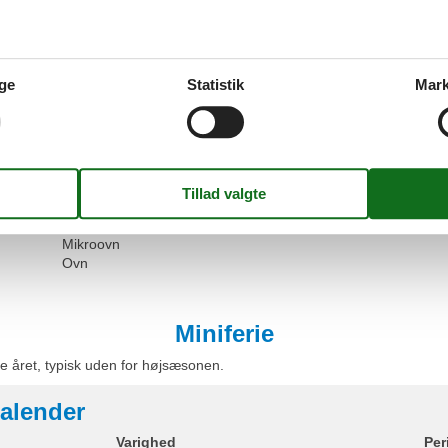
Boligareal
45 m²
Sanitet
1,5 km
WiFi
Bruser
100 m
Vaskem
1,5 km
Hjemmesikkerhed
Udvendig belysning
Type
ge
Statistik
Mark
Feriele
Hvilken af følgende beskriver bedst...
Nær havet
Værels
Strand
Komfur
Spiseb
Køkkenudstyr
TV
Elkedel
Fryser
Køleskab
Mikroovn
Ovn
Miniferie
e året, typisk uden for højsæsonen.
alender
Varighed
Per