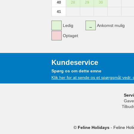
40
28
29
30
41
Ledig
Ankomst mulig
Optaget
Kundeservice
Spørg os om dette emne
Klik her for at sende os et spørgsmål vedr.
Serv
Gave
Tilbud
©
Feline Holidays
-
Feline Hol