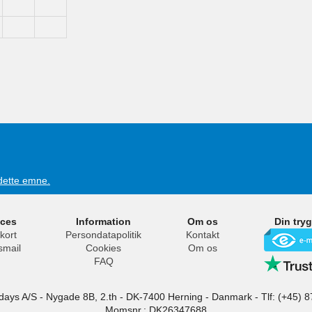
 dette emne.
ices
Information
Om os
Din try
kort
Persondatapolitik
Kontakt
smail
Cookies
Om os
FAQ
idays A/S
-
Nygade 8B, 2.th -
DK-7400
Herning
-
Danmark -
Tlf:
(+45) 8
Momsnr.: DK26347688