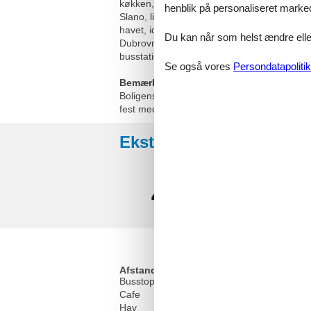
køkken, spiseplads og opholdsstue samt 2 so
henblik på personaliseret marke
Slano, lille landsby i det sydlige Kroatien 
havet, idet de er tæt på turistcentret, men 
Du kan når som helst ændre eller
Dubrovnik ligger i en afstand af 1 km. Næ
busstation og færgehavn, der forbinder fast
Se også vores
Persondatapolitik
Bemærk:
Boligens indretning kan afvige fra billedern
fest med stort alkohol indtag i denne feriebo
Eksterne anmeldelser
4,8
Afstand
Busstop
Cafe
Hav