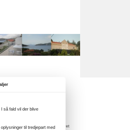
aljer
 så fald vil der blive
 før check-in og efter check-out er
oværelses lejlighed med balkon med
ondition.Lejligheden har fuldt udstyret
 oplysninger til tredjepart med