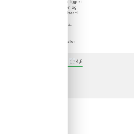
ernes rådighed.Lejlighederne Marija ligger i
ed for gæster, der elsker at nyde solen og
 Busstationen med hyppige forbindelser til
d 1 km fra ejendommen.Dubrovniks
Dubrovnik Lufthavn ligger 40 km derfra.
 afholde studenterfest, polterabend eller
meldelser
Eksterne anmeldelser
4,8
delser
ne anmeldelser
om huset
ng