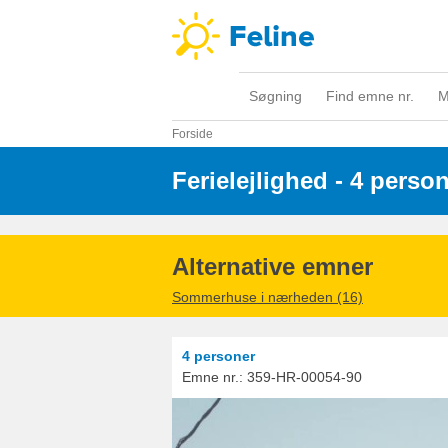
Søgning
Find emne nr.
M
Forside
Ferielejlighed - 4 perso
Alternative emner
Sommerhuse i nærheden (16)
4 personer
Emne nr.:
359-HR-00054-90