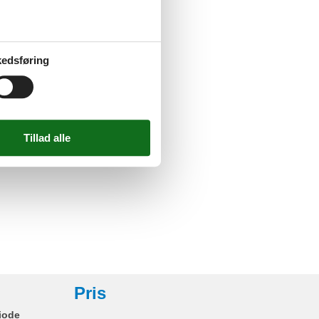
 / Vask
askine
edsføring
jlighed
esudstyr
ord
Pris
iode