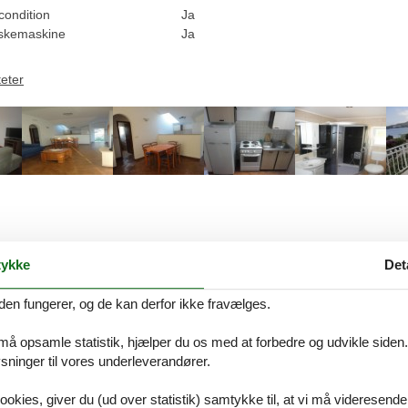
condition
Ja
skemaskine
Ja
teter
ykke
Det
Beskrivelse
den fungerer, og de kan derfor ikke fravælges.
 2 soveværelser og balkon og havudsigt - 1 (A)
 må opsamle statistik, hjælper du os med at forbedre og udvikle siden. I
 km fra Slano centrum og kun 100 meter fra stranden. Bagageopbevaring
ninger til vores underleverandører.
mere før din afrejse.Gratis privat parkering på stedet .Denne dejlige t
 op til seks personer. Det har gratis WiFi, fladskærms-satellit-tv og airc
ookies, giver du (ud over statistik) samtykke til, at vi må videresende