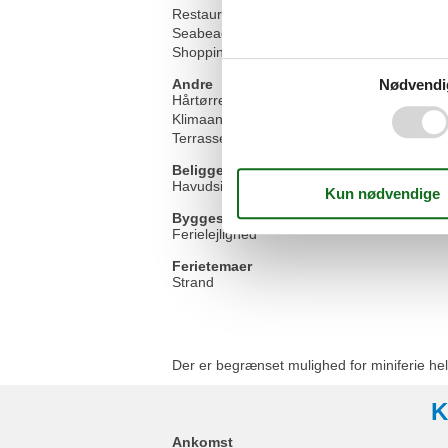
Restauranter
Seabeach
Shopping
Nødvendi
Andre
Hårtørrer
Klimaanlage
Terrasse
Beliggenhed
Havudsigt
Byggestatus
Ferielejlighed
Ferietemaer
Strand
Der er begrænset mulighed for miniferie hel
K
Ankomst