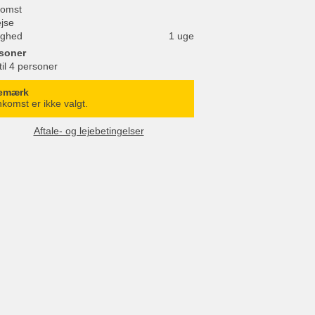
omst
ejse
ighed
1 uge
soner
til 4 personer
emærk
komst er ikke valgt.
Aftale- og lejebetingelser