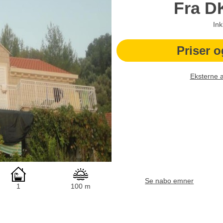
Fra
D
Ink
Priser o
Eksterne 
Se nabo emner
1
100 m