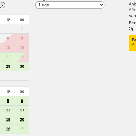
Ank
Afr
Var
lø
sø
Per
Op 
1
2
8
9
B
An
15
16
22
23
29
30
lø
sø
5
6
12
13
19
20
26
27