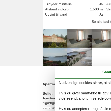
Tilbyder miniferie
Ja
Air
Afstand indkøb
1.500 m
Va
Udsigt til vand
Ja
Se alle facili
Samt
Nødvendige cookies sikrer, at si
Apartments Marija Slano - Lejlighed med
Hvis du giver samtykke til, at vi
Bolig:
Apartments Marija er roligt beliggende 1,5
videresendt anonymiserede oplys
tilgængelig, så du kan udforske stedet lidt 
panoramaudsigt over havet passer perfekt til
Hvis du accepterer brug af alle c