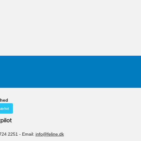
ghed
724 2251
-
Email:
info@feline.dk