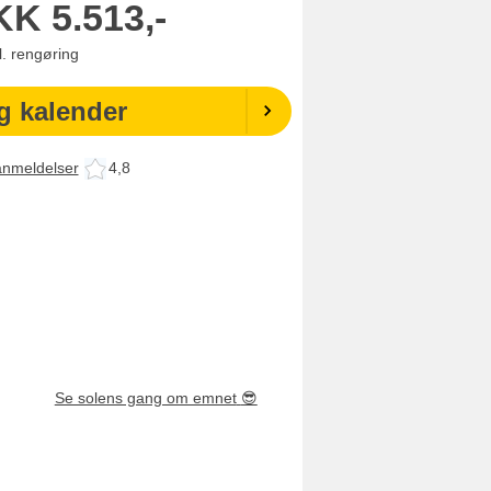
KK
5.513,-
l. rengøring
g kalender
anmeldelser
4,8
Se solens gang om emnet
😎