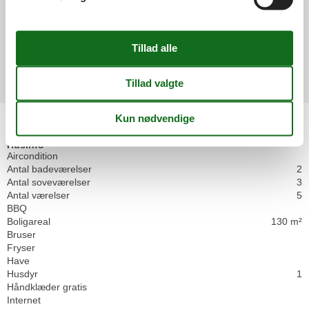
Generelt:
0,0
Eksterne anmeldelser
Ingen detaljerede eksterne anmeldelser
Faciliteter
Husinfo
Aircondition
Antal badeværelser
2
Antal soveværelser
3
Antal værelser
5
BBQ
Boligareal
130 m²
Bruser
Fryser
Have
Husdyr
1
Håndklæder gratis
Internet