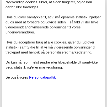
Nødvendige cookies sikrer, at siden fungerer, og de kan
Basic information
derfor ikke fravælges.
- Pets allowed: 1
- allowed size of dogs: large (more than 60 cm)
Hvis du giver samtykke til, at vi må opsamle statistik, hjælper
- size of property: 250 m²
du os med at forbedre og udvikle siden. I så fald vil der blive
- Number of bedrooms: 3
videresendt anonymiserede oplysninger til vores
- Number of bathrooms: 2
underleverandører.
Top features
- WiFi
Hvis du accepterer brug af alle cookies, giver du (ud over
- air conditioning: Everywhere
statistik) samtykke til, at vi må videresende oplysninger til
- heating: Everywhere
tredjepart med henblik på personaliseret markedsføring.
- terrace
- garden: For communal use
Du kan når som helst ændre eller tilbagekalde dit samtykke
- Total of private car parking spaces: None
vedr. statistik og/eller markedsføring.
- ? of which garage spaces: None
- ? of which carport spaces: None
Se også vores
Persondatapolitik
- ? of which private outdoor parking spaces: None
Sleeping
bedroom 2
- double bed (1.80 m width)
bedroom 4
- double bed (from 1.51 m to 1.79 m width)