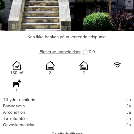
Kan ikke bookes på nuværende tidspunkt.
Eksterne anmeldelser
0,0
130 m²
3
2
1
Tilbyder miniferie
Ja
Brændeovn
Ja
Aircondition
Ja
Tørretumbler
Ja
Opvaskemaskine
Ja
Se alle faciliteter