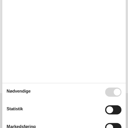
- fireplace
Entertainment
- TV: TV
Utility
- Clothes dryer: For communal use in the building
Outside area
- veranda
- grill/barbecue: grill/barbecue
Size of property: 250m².
Licens nr.: 00000823782
Nødvendige
Eksterne anmeldelser
Vores gæsteanmeldelser
Eksterne anmeldelser
Statistik
0,0
Markedsføring