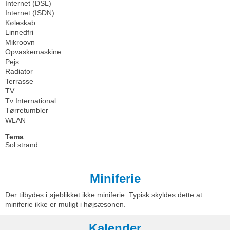
Internet (DSL)
Internet (ISDN)
Køleskab
Linnedfri
Mikroovn
Opvaskemaskine
Pejs
Radiator
Terrasse
TV
Tv International
Tørretumbler
WLAN
Tema
Sol strand
Miniferie
Der tilbydes i øjeblikket ikke miniferie. Typisk skyldes dette at
miniferie ikke er muligt i højsæsonen.
Kalender