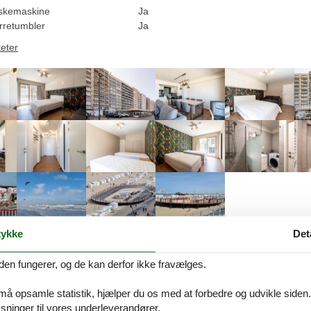
skemaskine
Ja
rretumbler
Ja
teter
ykke
Det
Beskrivelse
den fungerer, og de kan derfor ikke fravælges.
t
 må opsamle statistik, hjælper du os med at forbedre og udvikle siden. I
ninger til vores underleverandører.