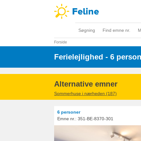
Søgning
Find emne nr.
M
Forside
Ferielejlighed - 6 perso
Alternative emner
Sommerhuse i nærheden (187)
6 personer
Emne nr.:
351-BE-8370-301