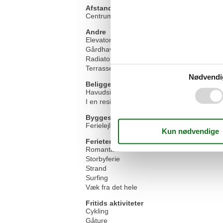
Afstand
Centrum
Andre
Elevator
Gårdhave
Radiator
Terrasse
Nødvendi
Beliggenhed
Havudsigt
I en residence
Byggestatus
Ferielejlighed
Ferietemaer
Romantisk
Storbyferie
Strand
Surfing
Væk fra det hele
Fritids aktiviteter
Cykling
Gåture