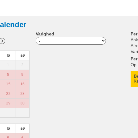
alender
Varighed
Per
Ank
Afr
Var
lø
sø
Per
Op 
1
2
8
9
B
Ka
15
16
22
23
29
30
lø
sø