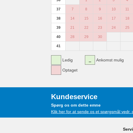
36
1
2
3
4
37
7
8
9
10
11
38
14
15
16
17
18
39
21
22
23
24
25
40
28
29
30
41
Ledig
Ankomst mulig
Optaget
Kundeservice
Spørg os om dette emne
Klik her for at sende os et spørgsmål vedr.
Serv