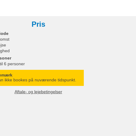
Pris
iode
omst
ejse
ighed
soner
til 6 personer
emærk
n ikke bookes på nuværende tidspunkt.
Aftale- og lejebetingelser