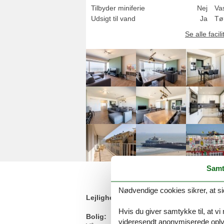
Tilbyder miniferie
Nej
Va
Udsigt til vand
Ja
Tø
Se alle facili
Samt
Nødvendige cookies sikrer, at si
Lejlighed i Blankenberge med havudsig
Hvis du giver samtykke til, at vi
Bolig:
videresendt anonymiserede oplys