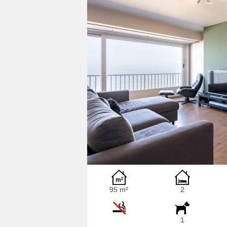
95 m²
2
1