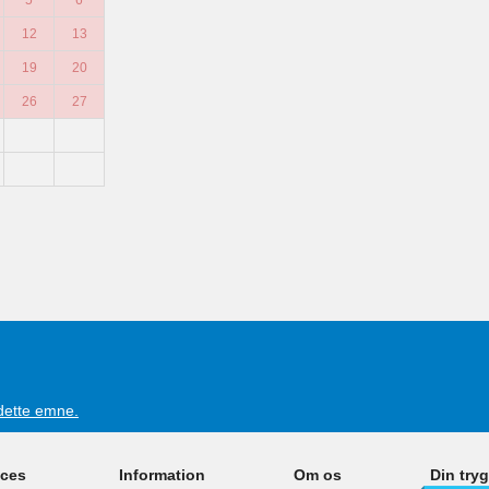
5
6
12
13
19
20
26
27
 dette emne.
ices
Information
Om os
Din try