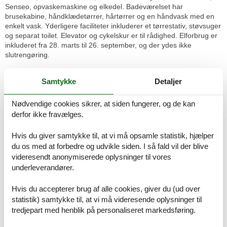
Senseo, opvaskemaskine og elkedel. Badeværelset har
brusekabine, håndklædetørrer, hårtørrer og en håndvask med en
enkelt vask. Yderligere faciliteter inkluderer et tørrestativ, støvsuger
og separat toilet. Elevator og cykelskur er til rådighed. Elforbrug er
inkluderet fra 28. marts til 26. september, og der ydes ikke
slutrengøring.
Layout:
Samtykke
Detaljer
Stueetage: (Stue(dobbeltsovesofa, Fjernsyn(digital, Smart-TV),
spisebord(4 personer), sofahjørne), Køkken(kogeplade(induktion),
elkedel, emhætte, kaffemaskine, ovn, mikrobølgeovn,
Nødvendige cookies sikrer, at siden fungerer, og de kan
opvaskemaskine , køle-fryseskab), soveværelse(dobbeltseng(160 x
derfor ikke fravælges.
200 cm)), badeværelse(bruser, håndvask, toilet, føntørrer),
toilet(toilet)) pulterkammer, balkon, varme(gas), terrasse,
Hvis du giver samtykke til, at vi må opsamle statistik, hjælper
cykelopbevaring, elevator
du os med at forbedre og udvikle siden. I så fald vil der blive
videresendt anonymiserede oplysninger til vores
Bemærk:
underleverandører.
Af hensyn til ro, lejes dette sommerhus ikke ud til ungdomsgrupper
Parkeringsforhold er forskellig fra by til by. Det kan forekomme at
Hvis du accepterer brug af alle cookies, giver du (ud over
parkering ved ferieboligen kun kan ske mod betaling Det er strengt
statistik) samtykke til, at vi må videresende oplysninger til
forbudt at afholde studenterfest, polterabend eller fest med stort
alkohol indtag i denne feriebolig
tredjepart med henblik på personaliseret markedsføring.