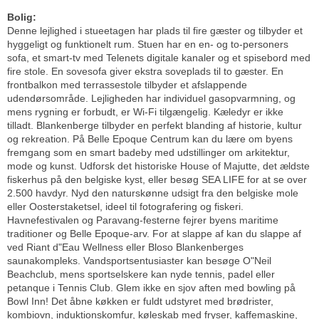
Bolig:
Denne lejlighed i stueetagen har plads til fire gæster og tilbyder et
hyggeligt og funktionelt rum. Stuen har en en- og to-personers
sofa, et smart-tv med Telenets digitale kanaler og et spisebord med
fire stole. En sovesofa giver ekstra soveplads til to gæster. En
frontbalkon med terrassestole tilbyder et afslappende
udendørsområde. Lejligheden har individuel gasopvarmning, og
mens rygning er forbudt, er Wi-Fi tilgængelig. Kæledyr er ikke
tilladt. Blankenberge tilbyder en perfekt blanding af historie, kultur
og rekreation. På Belle Epoque Centrum kan du lære om byens
fremgang som en smart badeby med udstillinger om arkitektur,
mode og kunst. Udforsk det historiske House of Majutte, det ældste
fiskerhus på den belgiske kyst, eller besøg SEA LIFE for at se over
2.500 havdyr. Nyd den naturskønne udsigt fra den belgiske mole
eller Oosterstaketsel, ideel til fotografering og fiskeri.
Havnefestivalen og Paravang-festerne fejrer byens maritime
traditioner og Belle Epoque-arv. For at slappe af kan du slappe af
ved Riant d"Eau Wellness eller Bloso Blankenberges
saunakompleks. Vandsportsentusiaster kan besøge O"Neil
Beachclub, mens sportselskere kan nyde tennis, padel eller
petanque i Tennis Club. Glem ikke en sjov aften med bowling på
Bowl Inn! Det åbne køkken er fuldt udstyret med brødrister,
kombiovn, induktionskomfur, køleskab med fryser, kaffemaskine,