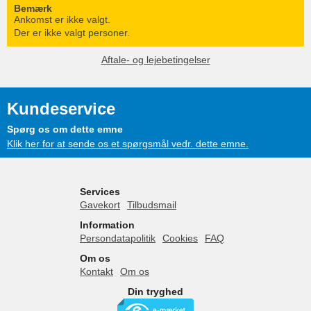
Bemærk
Ankomst er ikke valgt.
Der er ikke valgt personer.
Aftale- og lejebetingelser
Kundeservice
Spørg os om dette emne
Klik her for at sende os et spørgsmål vedr. dette emne.
Services
Gavekort
Tilbudsmail
Information
Persondatapolitik
Cookies
FAQ
Om os
Kontakt
Om os
Din tryghed