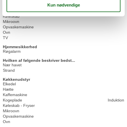
Generel Information
Boligareal
70 m²
Køleskab
Mikroovn
Opvaskemaskine
Ovn
TV
Hjemmesikkerhed
Røgalarm
Hvilken af følgende beskriver bedst...
Nær havet
Strand
Køkkenudstyr
Elkedel
Hætte
Kaffemaskine
Kogeplade
Induktion
Køleskab - Fryser
Mikroovn
Opvaskemaskine
Ovn