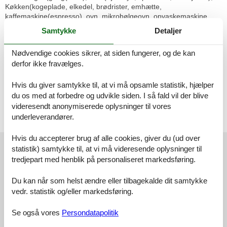
Køkken(kogeplade, elkedel, brødrister, emhætte,
kaffemaskine(espresso), ovn, mikrobølgeovn, opvaskemaskine ,
køle-fryseskab), soveværelse(dobbeltseng(180 x 200 cm)),
Samtykke
Detaljer
soveværelse(køjeseng(180 x 200 cm), køjeseng(180 x 200 cm)),
badeværelse(bruser, håndvask, føntørrer), pulterkammer(dobbelt-
Nødvendige cookies sikrer, at siden fungerer, og de kan
foldeseng), Internetadgang) varme(gas), elevator
derfor ikke fravælges.
Bemærk:
Af hensyn til ro, lejes dette sommerhus ikke ud til ungdomsgrupper
Hvis du giver samtykke til, at vi må opsamle statistik, hjælper
Parkeringsforhold er forskellig fra by til by. Det kan forekomme at
du os med at forbedre og udvikle siden. I så fald vil der blive
parkering ved ferieboligen kun kan ske mod betaling Det er strengt
videresendt anonymiserede oplysninger til vores
forbudt at afholde studenterfest, polterabend eller fest med stort
underleverandører.
alkohol indtag i denne feriebolig
Hvis du accepterer brug af alle cookies, giver du (ud over
Eksterne anmeldelser
statistik) samtykke til, at vi må videresende oplysninger til
Vores gæsteanmeldelser
Eksterne anmeldelser
tredjepart med henblik på personaliseret markedsføring.
4,4
Du kan når som helst ændre eller tilbagekalde dit samtykke
vedr. statistik og/eller markedsføring.
Se også vores
Persondatapolitik
20 eksterne anmeldelser