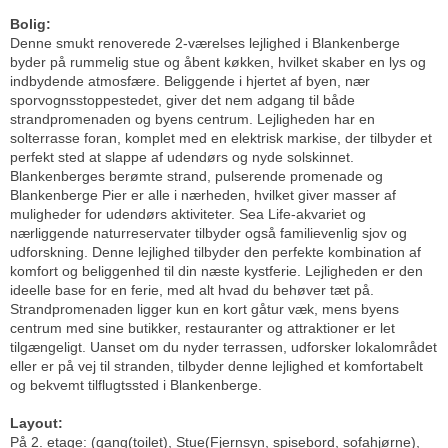
Bolig:
Denne smukt renoverede 2-værelses lejlighed i Blankenberge
byder på rummelig stue og åbent køkken, hvilket skaber en lys og
indbydende atmosfære. Beliggende i hjertet af byen, nær
sporvognsstoppestedet, giver det nem adgang til både
strandpromenaden og byens centrum. Lejligheden har en
solterrasse foran, komplet med en elektrisk markise, der tilbyder et
perfekt sted at slappe af udendørs og nyde solskinnet.
Blankenberges berømte strand, pulserende promenade og
Blankenberge Pier er alle i nærheden, hvilket giver masser af
muligheder for udendørs aktiviteter. Sea Life-akvariet og
nærliggende naturreservater tilbyder også familievenlig sjov og
udforskning. Denne lejlighed tilbyder den perfekte kombination af
komfort og beliggenhed til din næste kystferie. Lejligheden er den
ideelle base for en ferie, med alt hvad du behøver tæt på.
Strandpromenaden ligger kun en kort gåtur væk, mens byens
centrum med sine butikker, restauranter og attraktioner er let
tilgængeligt. Uanset om du nyder terrassen, udforsker lokalområdet
eller er på vej til stranden, tilbyder denne lejlighed et komfortabelt
og bekvemt tilflugtssted i Blankenberge.
Layout:
På 2. etage: (gang(toilet), Stue(Fjernsyn, spisebord, sofahjørne),