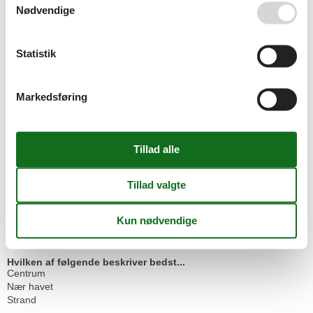
Byggestatus
Nødvendige
Ferielejlighed
Ferietemaer
Storbyferie
Statistik
Strand
Fritids aktiviteter
Gåture
Markedsføring
Strand
Generel Information
Boligareal
95 m²
Køleskab
Mikroovn
Opvaskemaskine
Ovn
TV
Hjemmesikkerhed
Røgalarm
Hvilken af følgende beskriver bedst...
Centrum
Nær havet
Strand