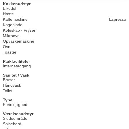
Køkkenudstyr
Elkedel
Hætte
Kaffemaskine
Espresso
Kogeplade
Køleskab - Fryser
Mikroovn
Opvaskemaskine
Ovn
Toaster
Parkfaciliteter
Internetadgang
Sanitet / Vask
Bruser
Håndvask
Toilet
Type
Ferielejlighed
Værelsesudstyr
Siddeområde
Spisebord