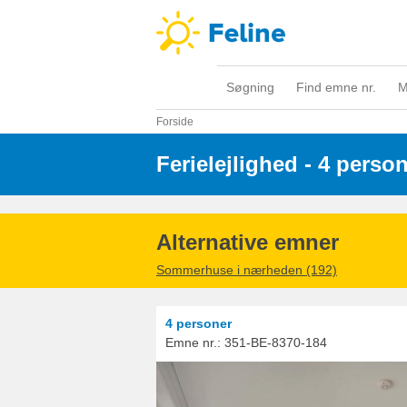
Søgning
Find emne nr.
M
Forside
Ferielejlighed - 4 perso
Alternative emner
Sommerhuse i nærheden (192)
4 personer
Emne nr.:
351-BE-8370-184