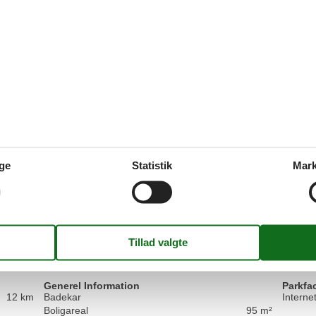
4,5
Generel:
Vi elsket å ha et fullt kjøkken for å lage måltider, De
4,5
Generel:
Vi var imponert over den romslige utformingen, Det va
oppholdsrom,
4,5
ge
Statistik
Mark
Generel:
We hadden een geweldige vakantie hier, De woonkam
ervan om in de keuken te koken,
Vis alle anmeld
Faciliteter
Generel Information
Parkfac
12 km
Badekar
Intern
Boligareal
95 m²