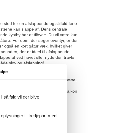
 sted for en afslappende og stilfuld ferie.
terne kan slappe af. Dens centrale
nde kystby har at tilbyde. Du vil være kun
åture. For dem, der søger eventyr, er der
r også en kort gåtur væk, hvilket giver
menaden, der er ideel til afslappende
lappe af ved havet eller nyde den travle
både sjov og afslapning!
aljer
ovn(kakkel), elkedel, brødrister, emhætte,
oveværelse med
k), Internetadgang) tørretumbler, balkon
 så fald vil der blive
et kan forekomme at parkering ved
 oplysninger til tredjepart med
rt alkohol indtag i denne feriebolig