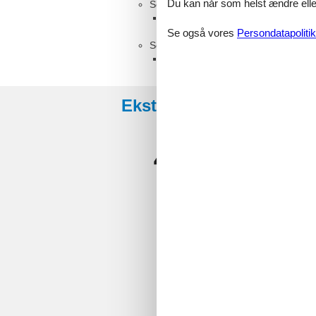
Du kan når som helst ændre eller
Soveværelse med badeværelse
Dobbeltseng
Se også vores
Persondatapolitik
Soveværelse
Køjeseng
Eksterne anmeldelser
4,4