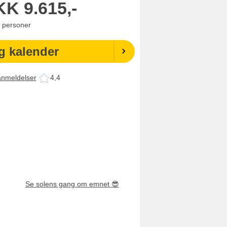
KK
9.615,-
personer
g kalender
anmeldelser
4,4
Se solens gang om emnet
😎