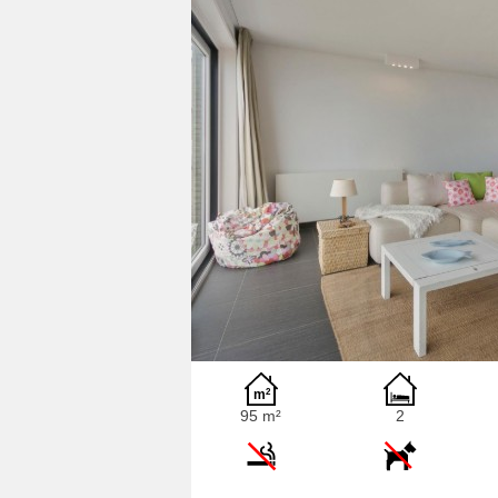
95 m²
2