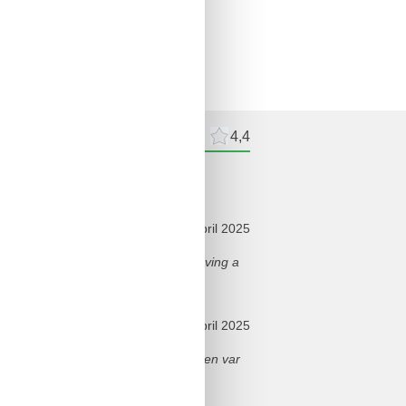
meldelser
Eksterne anmeldelser
4,4
ldelser
april 2025
making it easy to prepare meals, Having a
april 2025
 det føltes luksuriøst, og havutsikten var