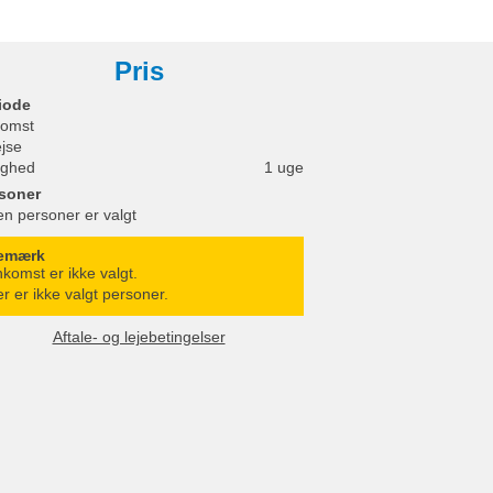
Pris
iode
omst
ejse
ighed
1 uge
soner
en personer er valgt
emærk
komst er ikke valgt.
r er ikke valgt personer.
Aftale- og lejebetingelser