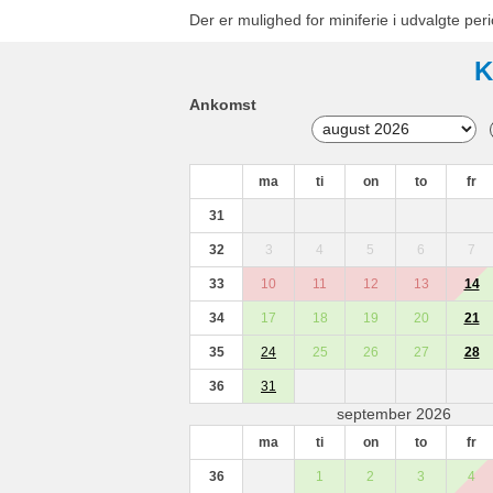
Der er mulighed for miniferie i udvalgte peri
K
Ankomst
ma
ti
on
to
fr
31
32
3
4
5
6
7
33
10
11
12
13
14
34
17
18
19
20
21
35
24
25
26
27
28
36
31
september 2026
ma
ti
on
to
fr
36
1
2
3
4