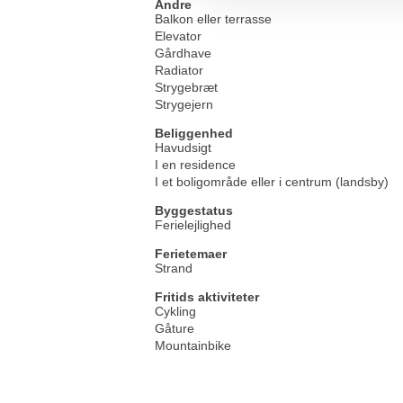
Andre
Balkon eller terrasse
Elevator
Gårdhave
Radiator
Strygebræt
Strygejern
Beliggenhed
Havudsigt
I en residence
I et boligområde eller i centrum (landsby)
Byggestatus
Ferielejlighed
Ferietemaer
Strand
Fritids aktiviteter
Cykling
Gåture
Mountainbike