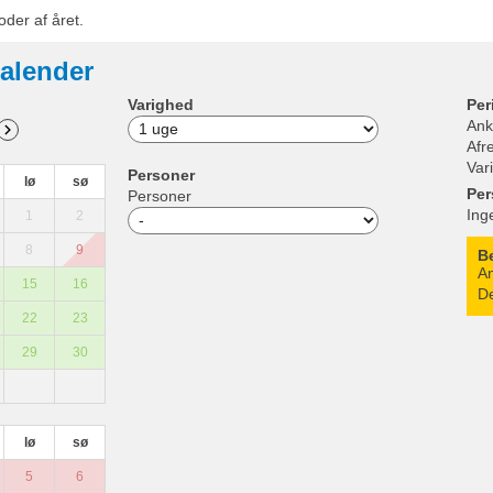
oder af året.
alender
Varighed
Per
Ank
Afr
Var
Personer
lø
sø
Per
Personer
Ing
1
2
8
9
B
An
15
16
De
22
23
29
30
lø
sø
5
6