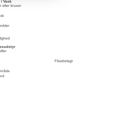
 / Vask
 eller bruser
sk
umbler
jlighed
esudstyr
iller
Flisebelagt
mråde
ord