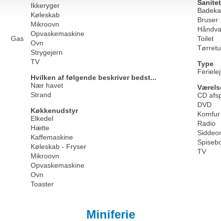
Sanitet
Ikkeryger
Badekar
Køleskab
Bruser
Mikroovn
Håndva
Opvaskemaskine
Gas
Toilet
Ovn
Tørret
Strygejern
TV
Type
Feriele
Hvilken af følgende beskriver bedst...
Nær havet
Værels
Strand
CD afsp
DVD
Køkkenudstyr
Komfur
Elkedel
Radio
Hætte
Siddeo
Kaffemaskine
Spiseb
Køleskab - Fryser
TV
Mikroovn
Opvaskemaskine
Ovn
Toaster
Miniferie