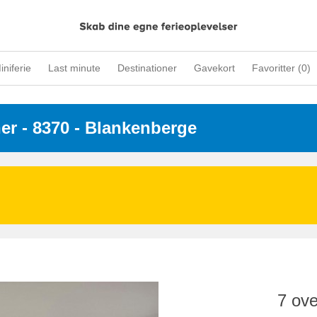
iniferie
Last minute
Destinationer
Gavekort
Favoritter (
0
)
ner
 - 8370
 - Blankenberge
7 ove