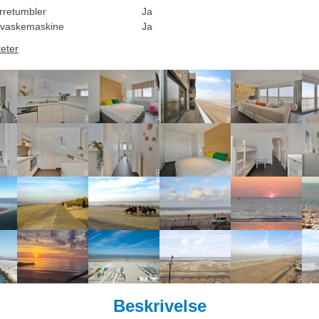
rretumbler
Ja
vaskemaskine
Ja
teter
Beskrivelse