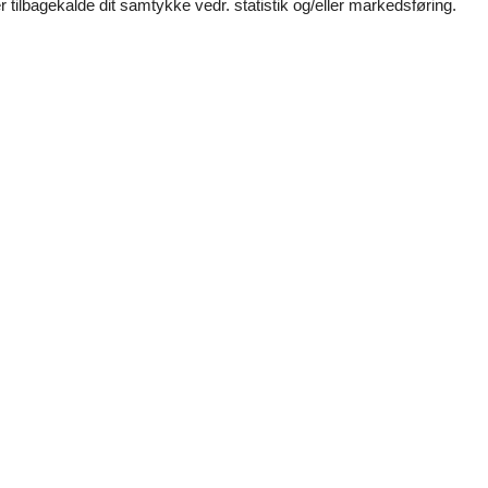
 tilbagekalde dit samtykke vedr. statistik og/eller markedsføring.
Vores gæstean
27 eksterne anme
4,5
Generel:
This place is a gem! The kitchen was well-equipped, 
fridge and a microwave was super convenient,
4,5
Generel:
For en fantastisk plass! De moderne møblene gjorde at
rett og slett fantastisk,