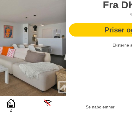
Fra
D
4
Priser o
Eksterne 
Se nabo emner
2