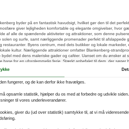
berg byder på en fantastisk havudsigt, hvilket gør den til det perfekte
fære giver lejligheden komfortable og elegante omgivelser, hvor gæs
de af alle de spændende aktiviteter og attraktioner, som denne pulsere
e solen og surfe, samt nærliggende promenader perfekt til afslappede g
 og restauranter. Byens centrum, med dets butikker og lokale markeder, e
okale kultur. Nærliggende attraktioner omfatter Blankenberg-strandpro
le bydel med dens maleriske gader og caféer. Uanset om du ønsker at s
te base for en uforglemmelig ferie. Stærkt anbefalet til dem, der søger 
ykke
Det
pisebord, sofahjørne, DVD-afspiller, radio, CD-afspiller), Køkken(kakkel
den fungerer, og de kan derfor ikke fravælges.
emaskine , køle-fryseskab), soveværelse(køjeseng(180 x 200 cm)), S
ernsyn, badekar eller bruser, håndvask), badeværelse(bruser, håndvas
 må opsamle statistik, hjælper du os med at forbedre og udvikle siden. I
strygebræt, strygejern
ninger til vores underleverandører.
 ud til ungdomsgrupper Parkeringsforhold er forskellig fra by til by. D
ookies, giver du (ud over statistik) samtykke til, at vi må videresende
 strengt forbudt at afholde studenterfest, polterabend eller fest med sto
dsføring.