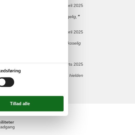
april 2025
t gjorde oppholdet vårt enda mer hyggelig,
april 2025
r flott å ha både et spiserom og et koselig
marts 2025
edsføring
er was ruim en comfortabel, en we hielden
elser
iliteter
etadgang