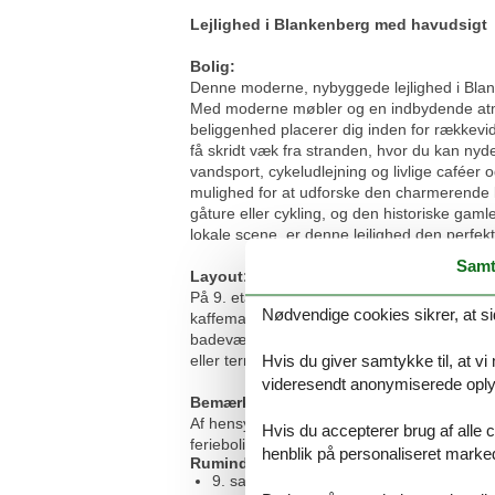
Lejlighed i Blankenberg med havudsigt
Bolig:
Denne moderne, nybyggede lejlighed i Blanken
Med moderne møbler og en indbydende atmos
beliggenhed placerer dig inden for rækkevid
få skridt væk fra stranden, hvor du kan nyd
vandsport, cykeludlejning og livlige caféer
mulighed for at udforske den charmerende l
gåture eller cykling, og den historiske gam
lokale scene, er denne lejlighed den perfek
Samt
Layout:
På 9. etage: (gang(toilet), Stue(Fjernsyn, s
Nødvendige cookies sikrer, at si
kaffemaskine, ovn, mikrobølgeovn, opvask
badeværelse(dobbeltseng(180 x 200 cm), Fj
Hvis du giver samtykke til, at vi
eller terrasse, patio, varme(gas), elevator, 
videresendt anonymiserede oplys
Bemærk:
Af hensyn til ro, lejes dette sommerhus ikke
Hvis du accepterer brug af alle c
ferieboligen kun kan ske mod betaling Det er
henblik på personaliseret marke
Rumindretning
9. sal