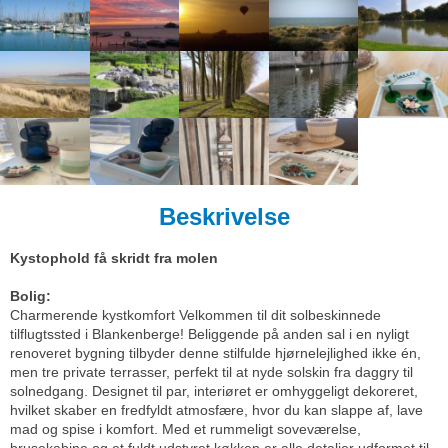
Beskrivelse
Kystophold få skridt fra molen
Bolig:
Charmerende kystkomfort Velkommen til dit solbeskinnede
tilflugtssted i Blankenberge! Beliggende på anden sal i en nyligt
renoveret bygning tilbyder denne stilfulde hjørnelejlighed ikke én,
men tre private terrasser, perfekt til at nyde solskin fra daggry til
solnedgang. Designet til par, interiøret er omhyggeligt dekoreret,
hvilket skaber en fredfyldt atmosfære, hvor du kan slappe af, lave
mad og spise i komfort. Med et rummeligt soveværelse,
brusekabine og et fuldt udstyret køkken er alle detaljer udformet til