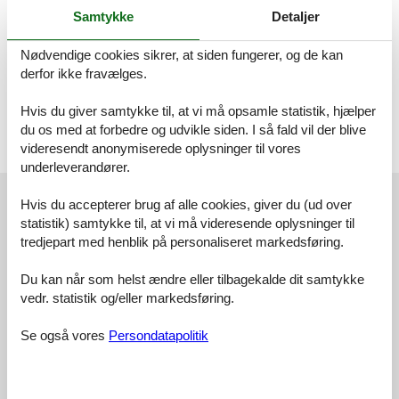
Samtykke
Detaljer
Bemærk:
Ungdomsgrupper under 18 år er ikke tilladt Parkeringsmuligheder 1
Nødvendige cookies sikrer, at siden fungerer, og de kan
Det er strengt forbudt at afholde studenterfest, polterabend eller
derfor ikke fravælges.
fest med stort alkohol indtag i denne feriebolig
Rumindretning
2. sal
Hvis du giver samtykke til, at vi må opsamle statistik, hjælper
Soveværelse
du os med at forbedre og udvikle siden. I så fald vil der blive
Dobbeltseng
videresendt anonymiserede oplysninger til vores
underleverandører.
Eksterne anmeldelser
Hvis du accepterer brug af alle cookies, giver du (ud over
Vores gæsteanmeldelser
Eksterne anmeldelser
statistik) samtykke til, at vi må videresende oplysninger til
tredjepart med henblik på personaliseret markedsføring.
4,4
Du kan når som helst ændre eller tilbagekalde dit samtykke
vedr. statistik og/eller markedsføring.
36 eksterne anmeldelser
Se også vores
Persondatapolitik
4,5
juni 2026
Generel: