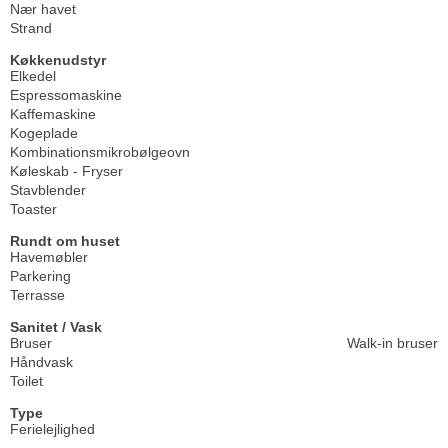
Nær havet
Strand
Køkkenudstyr
Elkedel
Espressomaskine
Kaffemaskine
Kogeplade
Kombinationsmikrobølgeovn
Køleskab - Fryser
Stavblender
Toaster
Rundt om huset
Havemøbler
Parkering
Terrasse
Sanitet / Vask
Bruser
Walk-in bruser
Håndvask
Toilet
Type
Ferielejlighed