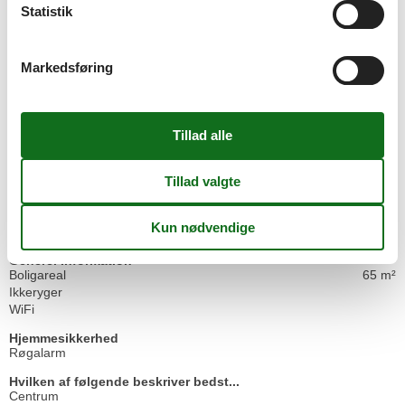
Statistik
Sejlads
Sight-seeing
Storbyferie
Markedsføring
Strand
Surfing
Væk fra det hele
Fritids aktiviteter
Cykling
Gåture
Strand
Surfing
Vandsport
Windsurfing
Generel Information
Boligareal
65 m²
Ikkeryger
WiFi
Hjemmesikkerhed
Røgalarm
Hvilken af følgende beskriver bedst...
Centrum