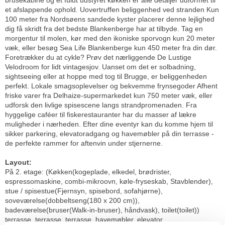
et afslappende ophold. Uovertruffen beliggenhed ved stranden Kun
100 meter fra Nordsøens sandede kyster placerer denne lejlighed
dig få skridt fra det bedste Blankenberge har at tilbyde. Tag en
morgentur til molen, kør med den ikoniske sporvogn kun 20 meter
væk, eller besøg Sea Life Blankenberge kun 450 meter fra din dør.
Foretrækker du at cykle? Prøv det nærliggende De Lustige
Velodroom for lidt vintagesjov. Uanset om det er solbadning,
sightseeing eller at hoppe med tog til Brugge, er beliggenheden
perfekt. Lokale smagsoplevelser og bekvemme frynsegoder Afhent
friske varer fra Delhaize-supermarkedet kun 750 meter væk, eller
udforsk den livlige spisescene langs strandpromenaden. Fra
hyggelige caféer til fiskerestauranter har du masser af lækre
muligheder i nærheden. Efter dine eventyr kan du komme hjem til
sikker parkering, elevatoradgang og havemøbler på din terrasse -
de perfekte rammer for aftenvin under stjernerne.
Layout:
På 2. etage: (Køkken(kogeplade, elkedel, brødrister,
espressomaskine, combi-mikroovn, køle-fryseskab, Stavblender),
stue / spisestue(Fjernsyn, spisebord, sofahjørne),
soveværelse(dobbeltseng(180 x 200 cm)),
badeværelse(bruser(Walk-in-bruser), håndvask), toilet(toilet))
terrasse, terrasse, terrasse, havemøbler, elevator