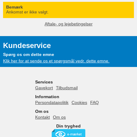
Bemærk
Ankomst er ikke valgt.
Aftale- og lejebetingelser
Kundeservice
Spørg os om dette emne
Klik her for at sende os et spørgsmål vedr. dette emne.
Services
Gavekort
Tilbudsmail
Information
Persondatapolitik
Cookies
FAQ
Om os
Kontakt
Om os
Din tryghed