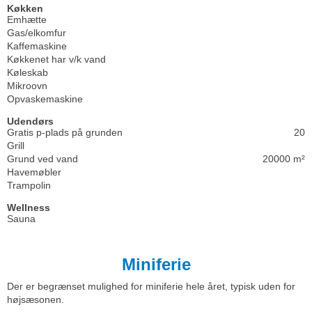
Køkken
Emhætte
Gas/elkomfur
Kaffemaskine
Køkkenet har v/k vand
Køleskab
Mikroovn
Opvaskemaskine
Udendørs
Gratis p-plads på grunden
20
Grill
Grund ved vand
20000 m²
Havemøbler
Trampolin
Wellness
Sauna
Miniferie
Der er begrænset mulighed for miniferie hele året, typisk uden for
højsæsonen.