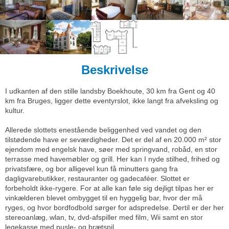
Beskrivelse
I udkanten af den stille landsby Boekhoute, 30 km fra Gent og 40
km fra Bruges, ligger dette eventyrslot, ikke langt fra afveksling og
kultur.
Allerede slottets enestående beliggenhed ved vandet og den
tilstødende have er seværdigheder. Det er del af en 20.000 m² stor
ejendom med engelsk have, søer med springvand, robåd, en stor
terrasse med havemøbler og grill. Her kan I nyde stilhed, frihed og
privatsfære, og bor alligevel kun få minutters gang fra
dagligvarebutikker, restauranter og gadecaféer. Slottet er
forbeholdt ikke-rygere. For at alle kan føle sig dejligt tilpas her er
vinkælderen blevet ombygget til en hyggelig bar, hvor der må
ryges, og hvor bordfodbold sørger for adspredelse. Dertil er der her
stereoanlæg, wlan, tv, dvd-afspiller med film, Wii samt en stor
legekasse med pusle- og brætspil.