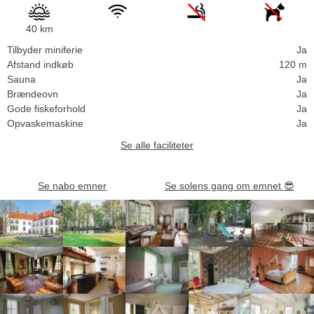
40 km
Tilbyder miniferie
Ja
Afstand indkøb
120 m
Sauna
Ja
Brændeovn
Ja
Gode fiskeforhold
Ja
Opvaskemaskine
Ja
Se alle faciliteter
Se nabo emner
Se solens gang om emnet
😎