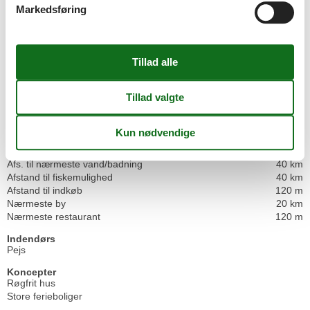
Feriehus
800 m²
Markedsføring
Forbrugsomkostninger excl.
Helårsisoleret
Kæledyr Nej
Opvarmning, Centralvarme
Renoveret
2000
El artikler
1 DVD
1 TV
Internet (trådløst)
I nærheden
Afs. til nærmeste vand/badning
40 km
Afstand til fiskemulighed
40 km
Afstand til indkøb
120 m
Nærmeste by
20 km
Nærmeste restaurant
120 m
Indendørs
Pejs
Koncepter
Røgfrit hus
Store ferieboliger