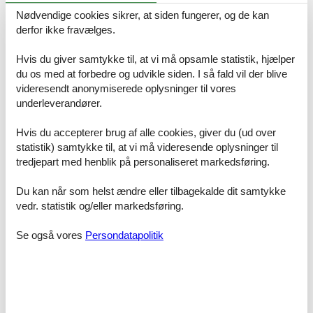
Dobbeltseng
Nødvendige cookies sikrer, at siden fungerer, og de kan
derfor ikke fravælges.
Soveværelse, 2 personer
Dobbeltseng
Hvis du giver samtykke til, at vi må opsamle statistik, hjælper
du os med at forbedre og udvikle siden. I så fald vil der blive
Soveværelse, 2 personer
videresendt anonymiserede oplysninger til vores
Dobbeltseng
underleverandører.
Soveværelse, 2 personer
Hvis du accepterer brug af alle cookies, giver du (ud over
Dobbeltseng
statistik) samtykke til, at vi må videresende oplysninger til
Soveværelse, 2 personer
tredjepart med henblik på personaliseret markedsføring.
Dobbeltseng
Du kan når som helst ændre eller tilbagekalde dit samtykke
Soveværelse, 4 personer
vedr. statistik og/eller markedsføring.
Enkelt seng
Dobbeltseng
Se også vores
Persondatapolitik
Soveværelse, 3 personer
Enkelt seng
Dobbeltseng
Soveværelse, 3 personer