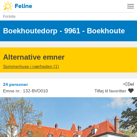
Forside
Boekhoutedorp
 - 9961
 - Boekhoute
 - Assenede
Alternative emner
Sommerhuse i nærheden (1)
Del
24 personer
Emne nr.:
132-BVO010
Tilføj til favoritter