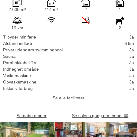
2.000 m²
114 m²
2
1
16 km
2
Tilbyder miniferie
Ja
Afstand indkøb
6 km
Privat udendørs swimmingpool
Ja
Sauna
Ja
Parabol/kabel TV
Ja
Indhegnet område
Ja
Vaskemaskine
Ja
Opvaskemaskine
Ja
Inklusiv forbrug
Ja
Se alle faciliteter
Se nabo emner
Se solens gang om emnet
😎