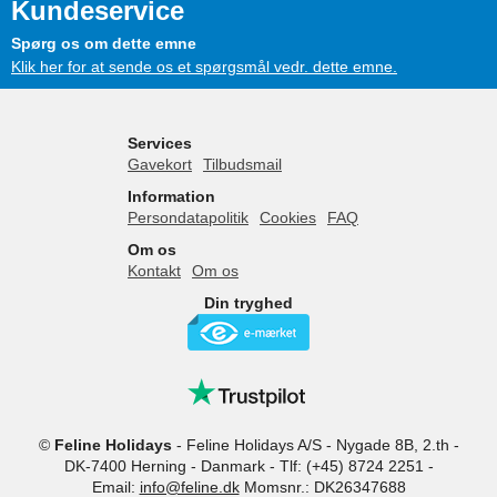
Kundeservice
Spørg os om dette emne
Klik her for at sende os et spørgsmål vedr. dette emne.
Services
Gavekort
Tilbudsmail
Information
Persondatapolitik
Cookies
FAQ
Om os
Kontakt
Om os
Din tryghed
©
Feline Holidays
-
Feline Holidays A/S
-
Nygade 8B, 2.th -
DK-7400
Herning
-
Danmark -
Tlf:
(+45) 8724 2251
-
Email:
info@feline.dk
Momsnr.: DK26347688