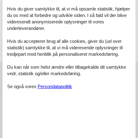
Soveværelse, 2 personer
Hvis du giver samtykke til, at vi må opsamle statistik, hjælper
Dobbeltseng
du os med at forbedre og udvikle siden. I så fald vil der blive
videresendt anonymiserede oplysninger til vores
Badeværelse
underleverandører.
WC. Varmt og koldt vand, Bruser
Hvis du accepterer brug af alle cookies, giver du (ud over
Terrasse
statistik) samtykke til, at vi må videresende oplysninger til
Åben og overdækket terrasse
tredjepart med henblik på personaliseret markedsføring.
Du kan når som helst ændre eller tilbagekalde dit samtykke
Eksterne anmeldelser
vedr. statistik og/eller markedsføring.
Vores gæsteanmeldelser
Eksterne anmeldelser
Se også vores
Persondatapolitik
5,0
2 eksterne anmeldelser
5,0
juli 2025
Tjek ind:
5
Rengøring:
5
Komfort:
5