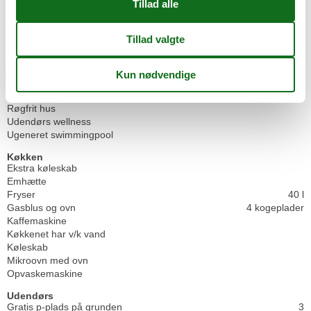
Nærmeste by
20 km
Nærmeste restaurant
4 km
Svømmehal
6 km
Indendørs aktiv.
Indendørs spil
Koncepter
Kvalitetshavemøbler
Røgfrit hus
Udendørs wellness
Ugeneret swimmingpool
Køkken
Ekstra køleskab
Emhætte
Fryser
40 l
Gasblus og ovn
4 kogeplader
Kaffemaskine
Køkkenet har v/k vand
Køleskab
Mikroovn med ovn
Opvaskemaskine
Udendørs
Gratis p-plads på grunden
3