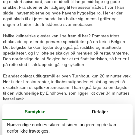
og et stort spisebord, som er ideelt til lange middage og gode
snakke. Fra stuen er der adgang til terrasseområdet, hvor I kan
sidde i havemøblerne og nyde havens hyggelige ro. Her er der
også plads til at jeres hunde kan boltre sig, mens I griller og
ungerne bader i det fritstående svømmebassin.
Hvilke kulinariske glæder kan I se frem til her? Pommes frites,
chokolade og øl er de primære specialiteter på en ferie i Belgien.
Det belgiske køkken byder dog også på rustikke og mættende
specialiteter, og I vil ofte se skaldyr på menuen på restauranterne.
Den nordøstlige del af Belgien har et ret fladt landskab, så her er I
på rette sted til afslappede gå- og cykelture.
Et andet oplagt udflugtsmål er byen Turnhout, kun 20 minutter væk.
Her finder I restauranter, indkøbsmuligheder, et slot og noget så
eksotisk som et spillekortsmuseum. I kan også tage på en dagstur
til den vidunderlige by Eindhoven, som ligger lidt over 34 minutters
kørsel væk.
Glæd jer til skønne dage i haven og kulturelle oplevelser!
Samtykke
Detaljer
Rumindretning
Feriebolig
Nødvendige cookies sikrer, at siden fungerer, og de kan
Soveværelse, 4 personer
derfor ikke fravælges.
Køjeseng