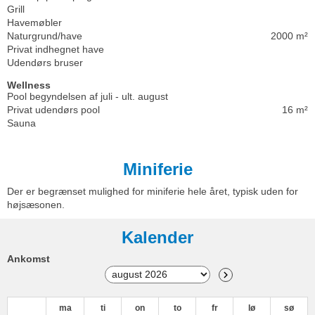
Grill
Havemøbler
Naturgrund/have
2000 m²
Privat indhegnet have
Udendørs bruser
Wellness
Pool begyndelsen af juli - ult. august
Privat udendørs pool
16 m²
Sauna
Miniferie
Der er begrænset mulighed for miniferie hele året, typisk uden for
højsæsonen.
Kalender
Ankomst
ma
ti
on
to
fr
lø
sø