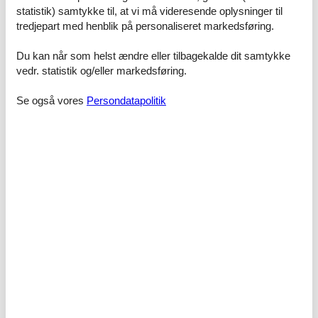
Landwirtschaft. Reden wir bei Ihrer Ankunft, was Sie am Hof
statistik) samtykke til, at vi må videresende oplysninger til
saisonal erleben können.
tredjepart med henblik på personaliseret markedsføring.
Schlafzimmer mit Doppelbett, Wohnraum mit Küchenblock,
Du kan når som helst ændre eller tilbagekalde dit samtykke
Sitzecke, Sofa und Zusatzbett, Vorraum , Bad, WC und Balkon.
vedr. statistik og/eller markedsføring.
Besonders ruhige Wohnung. Vom Balkon können Sie den Spielplatz
beobachten. Vom Schlafzimmer können Sie den Sonnenaufgang
Se også vores
Persondatapolitik
beobachten. Bei Kurzaufenthalten (bis 2 Nächte) wird eine
Pauschale von € 10,- / Wohnung und Nacht verrechnet.
Faciliteter
Aktivitetsfaciliteter
Bordtennis
Børnefaciliteter
Familievenlig
Legeplads
Grundlæggende faciliteter
Størrelse
55 m²
Indkvartering Faciliteter
BBQ
Ikke-ryger hus