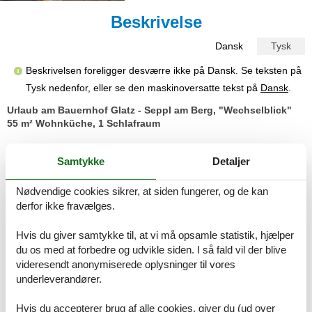
Beskrivelse
Dansk
Tysk
Beskrivelsen foreligger desværre ikke på Dansk. Se teksten på
Tysk nedenfor, eller se den maskinoversatte tekst på
Dansk
.
Urlaub am Bauernhof Glatz - Seppl am Berg, "Wechselblick"
55 m² Wohnküche, 1 Schlafraum
Herzlich Willkomen beim Seppl am Berg!
Samtykke
Detaljer
Spüren Sie die Freiheit. Da oben bei uns am Bergbauernhof auf
775 m Seehöhe. Nehmen Sie sich Auszeit vom Alltag und genießen
Sie die angenehme Ruhe und die herrliche Fernsicht. Ihr Blick
Nødvendige cookies sikrer, at siden fungerer, og de kan
reicht vom Wechselgebirge über sanfte Hügeln, grüne Wälder,
derfor ikke fravælges.
Wiesen, Felder und Dörfer der Oststeiermark bis ins Burgenland.
Auf Sie warten 2 gemütliche, helle Ferienwohnungen mit Balkon für
Hvis du giver samtykke til, at vi må opsamle statistik, hjælper
2 bis 4 Personen. Die waldreiche Umgebung lädt ein zum Wandern
du os med at forbedre og udvikle siden. I så fald vil der blive
und Spazieren. Ihre Kinder können sich am Spielplatz austoben.
videresendt anonymiserede oplysninger til vores
Unsere Milchkühe werden 2 mal am Tag gemolken. Sie fühlen sich
underleverandører.
im Laufstall sehr wohl und können sich frei bewegen. Die kleinen
Kälber wohnen in Kälberiglus mit Vorgarten.
Hvis du accepterer brug af alle cookies, giver du (ud over
Gerne nehmen wir uns für Sie Zeit und informieren Sie über unsere