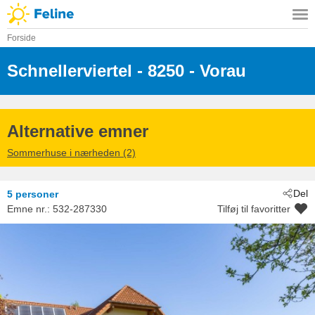
Forside
Schnellerviertel
 - 8250
 - Vorau
Alternative emner
Sommerhuse i nærheden (2)
Del
5 personer
Emne nr.:
532-287330
Tilføj til favoritter