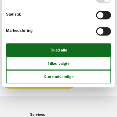
Her kan du finde et sommerhus til 24 personer i
Østjylland
Her kan du finde et sommerhus til 24 personer ved
Vesterhavet
Statistik
Her kan du finde et sommerhus til 24 personer i
Vestjylland
Her kan du finde et sommerhus til 24 personer i
Sønderjylland
Markedsføring
Såfremt du måtte være i tvivl om noget i forbindelse med din
søgning efter et sommerhus til 24 personer i Jylland er du
naturligvis meget velkommen til at henvende dig til vores
kundeafdeling, som gerne hjælper dig videre.
”Nem og hurtig booking og hurtigt svar. Ikke sidste gang at vi
booker her.”
Michael Aaskov Jeppesen
Vælg mellem 237 sommerhuse
Services