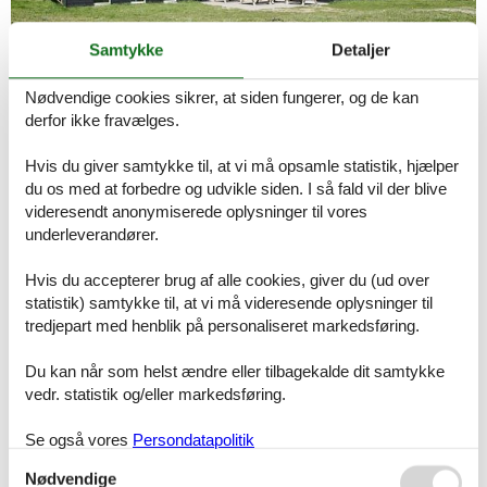
Samtykke
Detaljer
Nødvendige cookies sikrer, at siden fungerer, og de kan
derfor ikke fravælges.
Emne nr. 090-38437.
Lej dit sommerhus til 24 personer i
Hvis du giver samtykke til, at vi må opsamle statistik, hjælper
du os med at forbedre og udvikle siden. I så fald vil der blive
Jylland hos Feline!
videresendt anonymiserede oplysninger til vores
Når du søger et sommerhus til 24 personer i Jylland vil du se, at de
underleverandører.
fleste af dem er beliggende ved Vesterhavet. Det er dog også nemt
at finde et sommerhus til 24 personer i Østjylland.
Hvis du accepterer brug af alle cookies, giver du (ud over
statistik) samtykke til, at vi må videresende oplysninger til
Uanset hvor du ønsker at leje et sommerhus til 24 personer i
tredjepart med henblik på personaliseret markedsføring.
Jylland kan du være sikker på at du altid kan se det største udvalg
hos Feline. Det gælder hvad enten du foretrækker et sommerhus til
24 personer i Østjylland eller i Vestjylland langs Vesterhavet.
Du kan når som helst ændre eller tilbagekalde dit samtykke
vedr. statistik og/eller markedsføring.
Klik på et af linkene herunder for at se det aktuelle udvalg af
sommerhuse til 24 personer i Jylland:
Se også vores
Persondatapolitik
Her kan du finde et sommerhus til 24 personer i
Nordjylland
Nødvendige