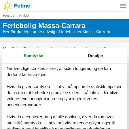
Forside
Artikler
Feriebolig Massa-Carrara
Her får du det største udvalg af ferieboliger Massa-Carrara.
Hos Feline finder du altid det største udvalg af skønt beliggende
ferieboliger Massa-Carrara. Bestil enkelt og sikkert online eller
Samtykke
Detaljer
kontakt os hvis du har spørgsmål.
Nødvendige cookies sikrer, at siden fungerer, og de kan
derfor ikke fravælges.
Hvis du giver samtykke til, at vi må opsamle statistik, hjælper
du os med at forbedre og udvikle siden. I så fald vil der blive
videresendt anonymiserede oplysninger til vores
underleverandører.
Hvis du accepterer brug af alle cookies, giver du (ud over
statistik) samtykke til, at vi må videresende oplysninger til
tredjepart med henblik på personaliseret markedsføring.