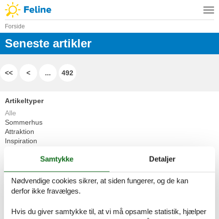
Forside
Seneste artikler
<<
<
...
492
Artikeltyper
Alle
Sommerhus
Attraktion
Inspiration
Rejseblog
Samtykke
Detaljer
Geografier
Nødvendige cookies sikrer, at siden fungerer, og de kan
Alle
derfor ikke fravælges.
Belgien
Bulgarien
Cypern
Hvis du giver samtykke til, at vi må opsamle statistik, hjælper
Danmark