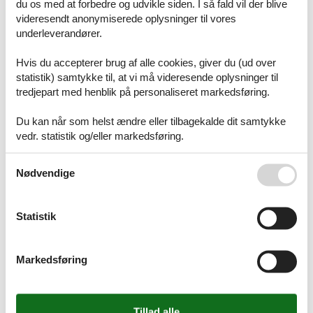
du os med at forbedre og udvikle siden. I så fald vil der blive
Finland
videresendt anonymiserede oplysninger til vores
Frankrig
underleverandører.
Grækenland
Holland
Hvis du accepterer brug af alle cookies, giver du (ud over
Irland
statistik) samtykke til, at vi må videresende oplysninger til
Island
tredjepart med henblik på personaliseret markedsføring.
Italien
Kroatien
Luxembourg
Du kan når som helst ændre eller tilbagekalde dit samtykke
Norge
vedr. statistik og/eller markedsføring.
Polen
Portugal
Se også vores
Persondatapolitik
Schweiz
Nødvendige
Slovakiet
Slovenien
Spanien
Statistik
Storbritannien
Sverige
Tjekkiet
Markedsføring
Tyrkiet
Tyskland
Ungarn
Østrig