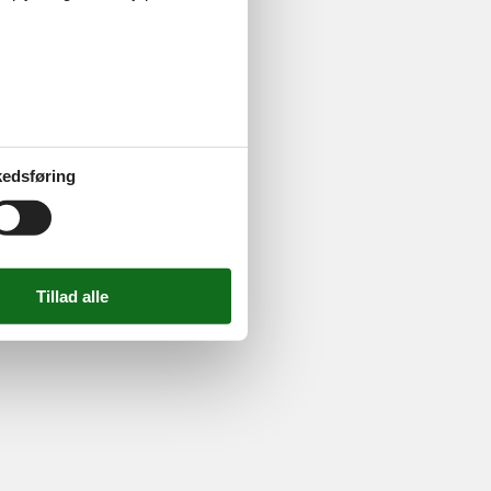
ghed
724 2251
-
Email:
info@feline.dk
edsføring