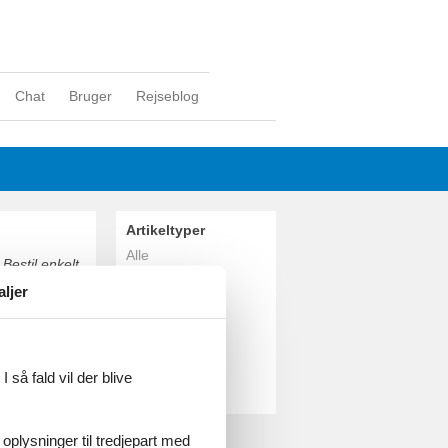
Chat
Bruger
Rejseblog
Artikeltyper
Alle
Bestil enkelt
Sommerhus
aljer
Geografier
Alle
Italien
Toscana
 så fald vil der blive
Grosseto
 oplysninger til tredjepart med