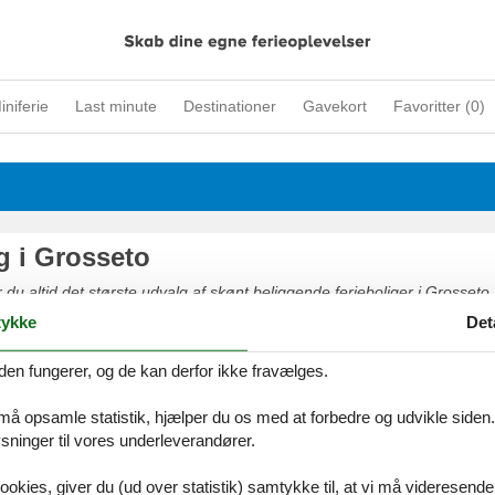
iniferie
Last minute
Destinationer
Gavekort
Favoritter (
0
)
g i Grosseto
 du altid det største udvalg af skønt beliggende ferieboliger i Grosseto. 
 eller kontakt os hvis du har spørgsmål.
ykke
Det
den fungerer, og de kan derfor ikke fravælges.
 må opsamle statistik, hjælper du os med at forbedre og udvikle siden. I
ninger til vores underleverandører.
ookies, giver du (ud over statistik) samtykke til, at vi må videresende