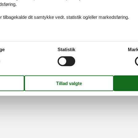
dsføring.
ices
Information
Om os
Din try
kort
Persondatapolitik
Kontakt
 tilbagekalde dit samtykke vedr. statistik og/eller markedsføring.
smail
Cookies
Om os
FAQ
idays A/S
-
Nygade 8B, 2.th -
DK-7400
Herning
-
Danmark -
Tlf:
(+45) 8
Momsnr.: DK26347688
ge
Statistik
Mark
Følg os