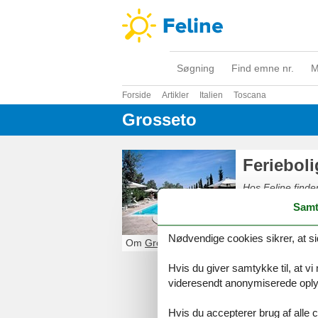
Søgning
Find emne nr.
M
Forside
Artikler
Italien
Toscana
Grosseto
Ferieboli
Hos Feline finder
og sikkert online
Samt
Nødvendige cookies sikrer, at si
Om
Grosseto
Hvis du giver samtykke til, at vi
videresendt anonymiserede oplys
Hvis du accepterer brug af alle c