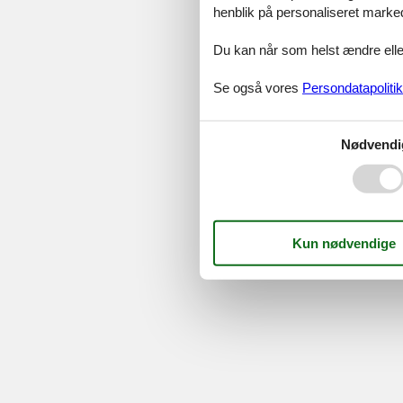
henblik på personaliseret marke
Serv
Gave
Du kan når som helst ændre eller
Tilbud
Se også vores
Persondatapolitik
©
Feline Holidays
-
Feline Hol
Nødvendi