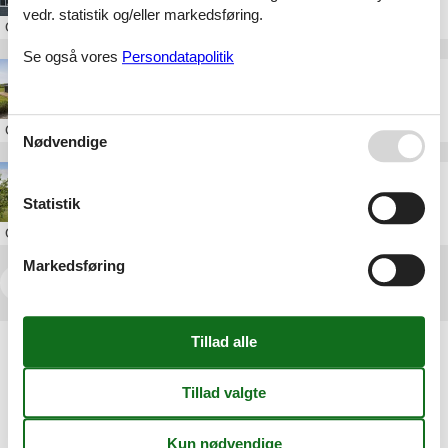
vedr. statistik og/eller markedsføring.
Om
Øster Hurup
Se også vores
Persondatapolitik
Sommerhus uge 28 Øster Hurup
Om
Øster Hurup
Nødvendige
Sommerhus Øster Hurup uge 30
Statistik
Om
Øster Hurup
Markedsføring
<<
<
1
2
3
4
5
>
>>
Artikeltyper
Alle
Sommerhus
Attraktion
Inspiration