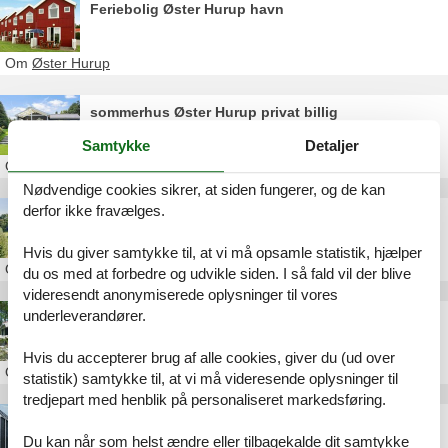
Feriebolig Øster Hurup havn
Om
Øster Hurup
sommerhus Øster Hurup privat billig
Samtykke
Detaljer
Om
Øster Hurup
Nødvendige cookies sikrer, at siden fungerer, og de kan
derfor ikke fravælges.
Billig sommerhus Øster Hurup
Hvis du giver samtykke til, at vi må opsamle statistik, hjælper
Om
Øster Hurup
du os med at forbedre og udvikle siden. I så fald vil der blive
videresendt anonymiserede oplysninger til vores
underleverandører.
Privat sommerhusudlejning Øster Hurup
Hvis du accepterer brug af alle cookies, giver du (ud over
Om
Øster Hurup
statistik) samtykke til, at vi må videresende oplysninger til
tredjepart med henblik på personaliseret markedsføring.
Sommerhus Øster Hurup uge 29
Du kan når som helst ændre eller tilbagekalde dit samtykke