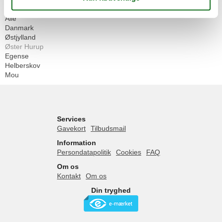
Geografier
Alle
Danmark
Østjylland
Øster Hurup
Egense
Helberskov
Mou
Services
Gavekort
Tilbudsmail
Information
Persondatapolitik
Cookies
FAQ
Om os
Kontakt
Om os
Din tryghed