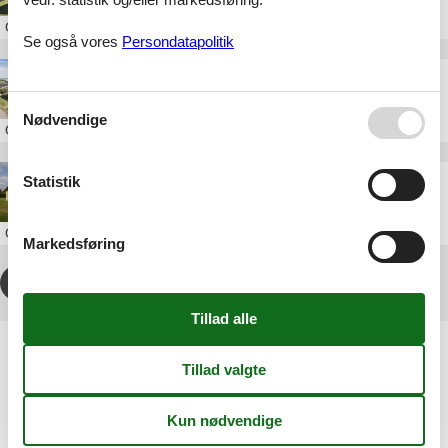
Om
Øster Hurup
Se også vores
Persondatapolitik
Sommerhus Øster Hurup privat med pool
Nødvendige
Om
Øster Hurup
Sommerhus Øster Hurup med pool
Statistik
Om
Øster Hurup
Markedsføring
1
2
3
4
...
>
>>
Artikeltyper
Alle
Sommerhus
Geografier
Alle