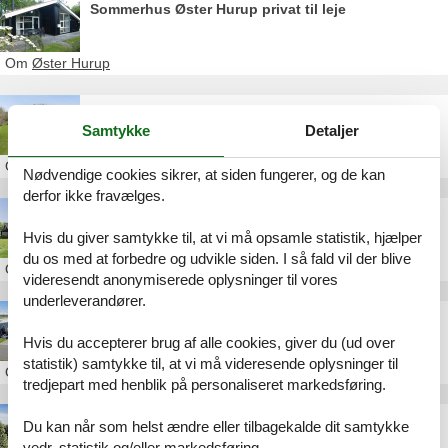
Sommerhus Øster Hurup privat til leje
Om
Øster Hurup
Privat udlejning af sommerhus Øster Hurup
Samtykke
Detaljer
Om
Øster Hurup
Nødvendige cookies sikrer, at siden fungerer, og de kan
derfor ikke fravælges.
Sommerhus i Øster Hurup til leje
Hvis du giver samtykke til, at vi må opsamle statistik, hjælper
du os med at forbedre og udvikle siden. I så fald vil der blive
Om
Øster Hurup
videresendt anonymiserede oplysninger til vores
underleverandører.
Sommerhus Øster Hurup privat weekend
Hvis du accepterer brug af alle cookies, giver du (ud over
statistik) samtykke til, at vi må videresende oplysninger til
Om
Øster Hurup
tredjepart med henblik på personaliseret markedsføring.
Sommerhus Øster Hurup privat overnatning
Du kan når som helst ændre eller tilbagekalde dit samtykke
vedr. statistik og/eller markedsføring.