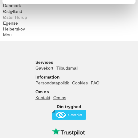
Danmark
Østjylland
Øster Hurup
Egense
Helberskov
Mou
Services
Gavekort
Tilbudsmail
Information
Persondatapolitik
Cookies
FAQ
Om os
Kontakt
Om os
Din tryghed