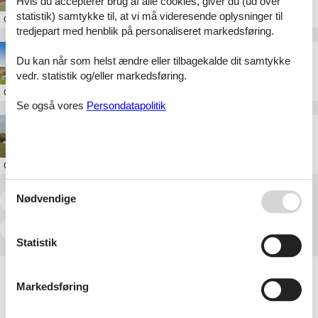
Hvis du accepterer brug af alle cookies, giver du (ud over
statistik) samtykke til, at vi må videresende oplysninger til
Om
Østjylland
tredjepart med henblik på personaliseret markedsføring.
sommerhus 10 personer østjylland
Du kan når som helst ændre eller tilbagekalde dit samtykke
vedr. statistik og/eller markedsføring.
Om
Østjylland
Se også vores
Persondatapolitik
sommerhus 15 personer østjylland
Om
Østjylland
Nødvendige
<<
<
...
24
25
26
27
28
29
30
>
>>
Statistik
Artikeltyper
Markedsføring
Alle
Sommerhus
Attraktion