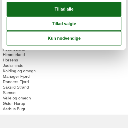
Inspiration
Rejseblog
Geografier
Alle
Danmark
Østjylland
Fredericia og omegn
Følle Strand
Himmerland
Horsens
Juelsminde
Kolding og omegn
Mariager Fjord
Randers Fjord
Saksild Strand
Samsø
Vejle og omegn
Øster Hurup
Aarhus Bugt