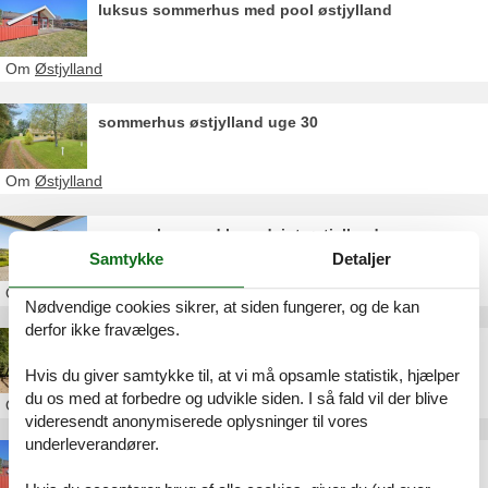
luksus sommerhus med pool østjylland
Om
Østjylland
sommerhus østjylland uge 30
Om
Østjylland
sommerhus med havudsigt østjylland
Samtykke
Detaljer
Om
Østjylland
Nødvendige cookies sikrer, at siden fungerer, og de kan
derfor ikke fravælges.
sommerhus til 12 personer østjylland
Hvis du giver samtykke til, at vi må opsamle statistik, hjælper
du os med at forbedre og udvikle siden. I så fald vil der blive
Om
Østjylland
videresendt anonymiserede oplysninger til vores
underleverandører.
luksus sommerhuse østjylland