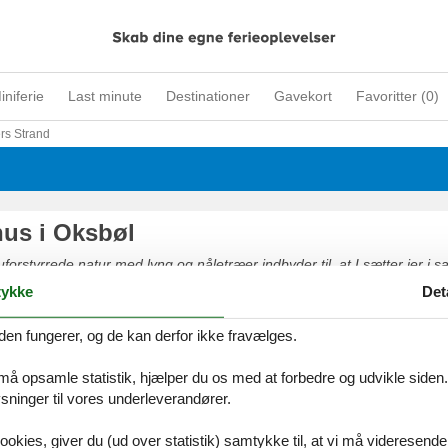
iniferie
Last minute
Destinationer
Gavekort
Favoritter (
0
)
rs Strand
us i Oksbøl
orstyrrede natur med lyng og nåletræer indbyder til, at I sætter jer i s
riske og rene luft. Et stort stisystem, der rækker helt ud gennem klitterne
ykke
Det
rs og til Blåbjerg Plantage, viser vejen, så I kan komme vidt omkring ti
dkurven og badetøjet til en vellykket dag i samvær med familien.
den fungerer, og de kan derfor ikke fravælges.
 må opsamle statistik, hjælper du os med at forbedre og udvikle siden. I
ninger til vores underleverandører.
ookies, giver du (ud over statistik) samtykke til, at vi må videresende