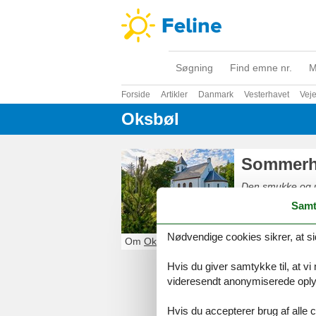
Søgning
Find emne nr.
M
Forside
Artikler
Danmark
Vesterhavet
Veje
Oksbøl
Sommerh
Den smukke og uf
cykler ud i den f
Samt
ved Henne og Veje
på cykel. Pak ma
Nødvendige cookies sikrer, at si
Om
Oksbøl
Hvis du giver samtykke til, at vi
videresendt anonymiserede oplys
Hvis du accepterer brug af alle c