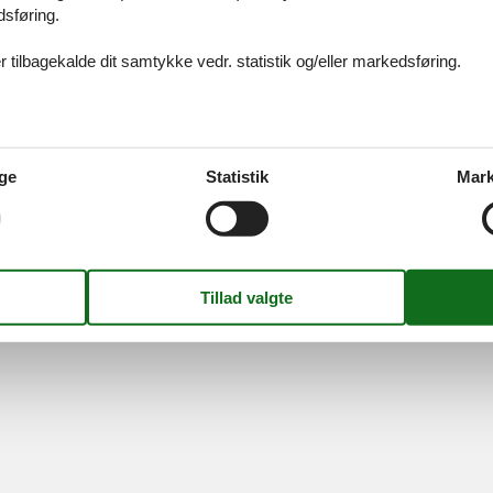
dsføring.
ices
Information
Om os
Din try
 tilbagekalde dit samtykke vedr. statistik og/eller markedsføring.
kort
Persondatapolitik
Kontakt
smail
Cookies
Om os
FAQ
idays A/S
-
Nygade 8B, 2.th -
DK-7400
Herning
-
Danmark -
Tlf:
(+45) 8
ge
Statistik
Mark
Momsnr.: DK26347688
Følg os