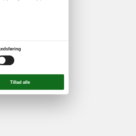
ghed
724 2251
-
Email:
info@feline.dk
edsføring