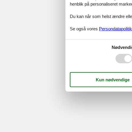
henblik på personaliseret marke
Serv
Du kan når som helst ændre eller
Gave
Tilbud
Se også vores
Persondatapolitik
©
Feline Holidays
-
Feline Hol
Nødvendi