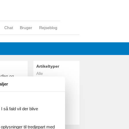
Chat
Bruger
Rejseblog
Artikeltyper
Alle
adlen og
Sommerhus
 til stranden
aljer
l fods eller
Geografier
Alle
Danmark
Vesterhavet
 så fald vil der blive
Vejers Strand
Oksbøl
 oplysninger til tredjepart med