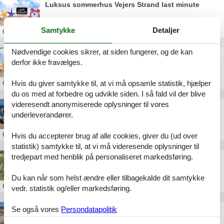
Luksus sommerhus Vejers Strand last minute
Samtykke
Detaljer
Om
Vejers Strand
Nødvendige cookies sikrer, at siden fungerer, og de kan
Sommerhus Vejers Strand privat last minute
derfor ikke fravælges.
Hvis du giver samtykke til, at vi må opsamle statistik, hjælper
Om
Vejers Strand
du os med at forbedre og udvikle siden. I så fald vil der blive
videresendt anonymiserede oplysninger til vores
Poolhus Vejers Strand tilbud
underleverandører.
Om
Vejers Strand
Hvis du accepterer brug af alle cookies, giver du (ud over
statistik) samtykke til, at vi må videresende oplysninger til
tredjepart med henblik på personaliseret markedsføring.
Sommerhus Vejers Strand privat til leje
Du kan når som helst ændre eller tilbagekalde dit samtykke
Om
Vejers Strand
vedr. statistik og/eller markedsføring.
Se også vores
Persondatapolitik
Luksus sommerhus Vejers Strand til leje