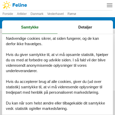
Forside
Artikler
Danmark
Vesterhavet
Rømø
Sønderstrand
Samtykke
Detaljer
Nødvendige cookies sikrer, at siden fungerer, og de kan
Artikeltyper
derfor ikke fravælges.
Alle
Sommerhus
Hvis du giver samtykke til, at vi må opsamle statistik, hjælper
du os med at forbedre og udvikle siden. I så fald vil der blive
Geografier
videresendt anonymiserede oplysninger til vores
Alle
underleverandører.
Danmark
Vesterhavet
Rømø
Hvis du accepterer brug af alle cookies, giver du (ud over
Sønderstrand
statistik) samtykke til, at vi må videresende oplysninger til
tredjepart med henblik på personaliseret markedsføring.
Du kan når som helst ændre eller tilbagekalde dit samtykke
vedr. statistik og/eller markedsføring.
Services
Gavekort
Tilbudsmail