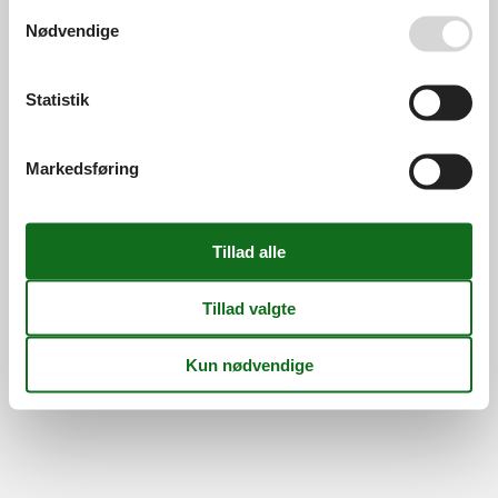
Se også vores
Persondatapolitik
Information
Nødvendige
Persondatapolitik
Cookies
FAQ
Om os
Statistik
Kontakt
Om os
Din tryghed
Markedsføring
©
Feline Holidays
-
Feline Holidays A/S
-
Nygade 8B, 2.th -
DK-7400
Herning
-
Danmark -
Tlf:
(+45) 8724 2251
-
Email:
info@feline.dk
Momsnr.: DK26347688
Følg os