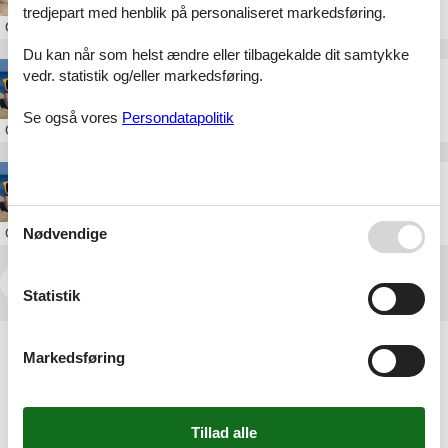
tredjepart med henblik på personaliseret markedsføring.
Om
Rømø
Du kan når som helst ændre eller tilbagekalde dit samtykke
vedr. statistik og/eller markedsføring.
Luksus sommerhus Rømø billigt
Se også vores
Persondatapolitik
Om
Rømø
Sommerhus Rømø privat billigt
Nødvendige
Om
Rømø
<<
<
1
2
3
4
5
...
>
>>
Statistik
Artikeltyper
Markedsføring
Alle
Sommerhus
Attraktion
Geografier