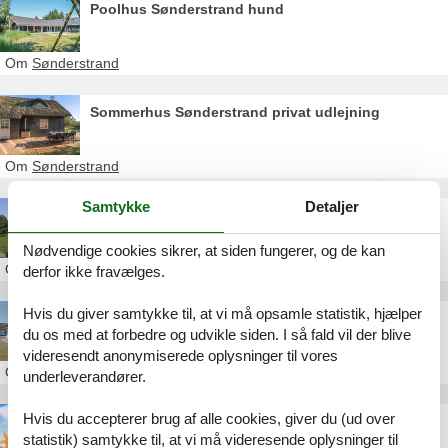
Poolhus Sønderstrand hund
Om
Sønderstrand
Sommerhus Sønderstrand privat udlejning
Om
Sønderstrand
Samtykke
Detaljer
Sommerhus Sønderstrand privat Danmark
Nødvendige cookies sikrer, at siden fungerer, og de kan
Om
Sønderstrand
derfor ikke fravælges.
Hvis du giver samtykke til, at vi må opsamle statistik, hjælper
Sommerhus Rømø privat weekend
du os med at forbedre og udvikle siden. I så fald vil der blive
videresendt anonymiserede oplysninger til vores
Om
Rømø
underleverandører.
Hvis du accepterer brug af alle cookies, giver du (ud over
Sommerhus Rømø privat last minute
statistik) samtykke til, at vi må videresende oplysninger til