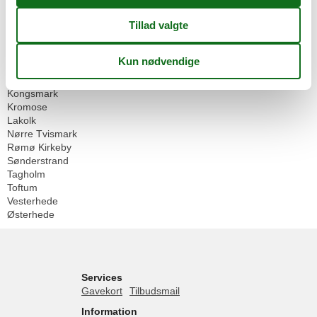
Alle
Danmark
Vesterhavet
Rømø
Bolilmark
Havneby
Kongsmark
Kromose
Lakolk
Nørre Tvismark
Rømø Kirkeby
Sønderstrand
Tagholm
Toftum
Vesterhede
Østerhede
Services
Gavekort
Tilbudsmail
Information