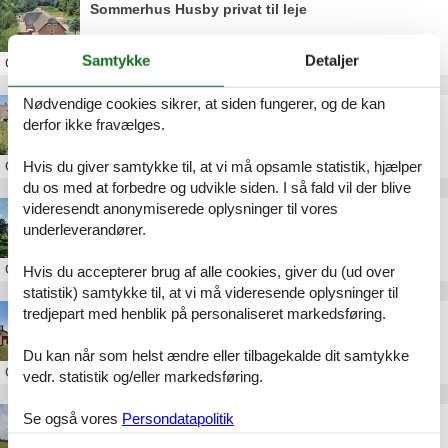
Sommerhus Husby privat til leje
Samtykke
Detaljer
Om
Husby
Nødvendige cookies sikrer, at siden fungerer, og de kan
Luksus sommerhus Husby leje
derfor ikke fravælges.
Hvis du giver samtykke til, at vi må opsamle statistik, hjælper
Om
Husby
du os med at forbedre og udvikle siden. I så fald vil der blive
videresendt anonymiserede oplysninger til vores
Luksus sommerhus Vester Husby
underleverandører.
Om
Husby
Hvis du accepterer brug af alle cookies, giver du (ud over
statistik) samtykke til, at vi må videresende oplysninger til
tredjepart med henblik på personaliseret markedsføring.
Sommerhus Husby 18 personer
Du kan når som helst ændre eller tilbagekalde dit samtykke
Om
Husby
vedr. statistik og/eller markedsføring.
Se også vores
Persondatapolitik
Sommerhus Husby uge 49