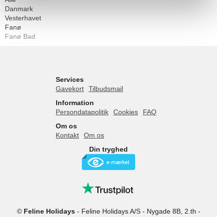
Danmark
Vesterhavet
Fanø
Fanø Bad
Services
Gavekort
Tilbudsmail
Information
Persondatapolitik
Cookies
FAQ
Om os
Kontakt
Om os
Din tryghed
©
Feline Holidays
-
Feline Holidays A/S
-
Nygade 8B, 2.th -