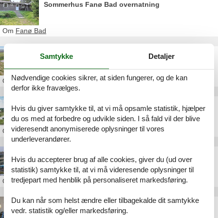
Sommerhus Fanø Bad overnatning
Om
Fanø Bad
Sommerhus Fanø Bad uge 2
Samtykke
Detaljer
Nødvendige cookies sikrer, at siden fungerer, og de kan
Om
Fanø Bad
derfor ikke fravælges.
Sommerhus Fanø Bad privat Danmark
Hvis du giver samtykke til, at vi må opsamle statistik, hjælper
du os med at forbedre og udvikle siden. I så fald vil der blive
videresendt anonymiserede oplysninger til vores
Om
Fanø Bad
underleverandører.
Poolhus Fanø Bad strand
Hvis du accepterer brug af alle cookies, giver du (ud over
statistik) samtykke til, at vi må videresende oplysninger til
tredjepart med henblik på personaliseret markedsføring.
Om
Fanø Bad
Du kan når som helst ændre eller tilbagekalde dit samtykke
Sommerhus Fanø Bad lejlighed
vedr. statistik og/eller markedsføring.