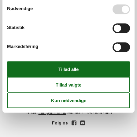
Se også vores
Persondatapolitik
Nødvendige
Services
Gavekort
Tilbudsmail
Statistik
Information
Persondatapolitik
Cookies
FAQ
Markedsføring
Om os
Kontakt
Om os
Din tryghed
©
Feline Holidays
-
Feline Holidays A/S
-
Nygade 8B, 2.th -
DK-7400
Herning
-
Danmark -
Tlf:
(+45) 8724 2251
-
Email:
info@feline.dk
Momsnr.: DK26347688
Følg os