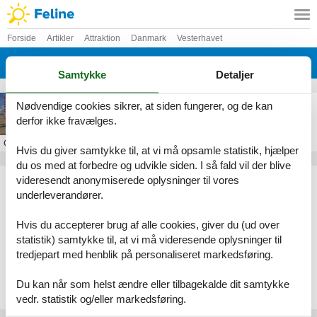
Forside
Artikler
Attraktion
Danmark
Vesterhavet
Fanø
Samtykke
Detaljer
Fanø Blokart
Nødvendige cookies sikrer, at siden fungerer, og de kan
derfor ikke fravælges.
Om
Fanø
Hvis du giver samtykke til, at vi må opsamle statistik, hjælper
du os med at forbedre og udvikle siden. I så fald vil der blive
Artikeltyper
videresendt anonymiserede oplysninger til vores
underleverandører.
Alle
Attraktion
Hvis du accepterer brug af alle cookies, giver du (ud over
Geografier
statistik) samtykke til, at vi må videresende oplysninger til
tredjepart med henblik på personaliseret markedsføring.
Alle
Danmark
Vesterhavet
Du kan når som helst ændre eller tilbagekalde dit samtykke
Fanø
vedr. statistik og/eller markedsføring.