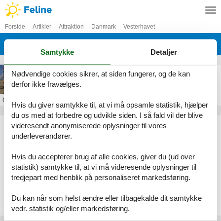
Forside
Artikler
Attraktion
Danmark
Vesterhavet
Fanø
Samtykke
Detaljer
Fanø Blokart
Nødvendige cookies sikrer, at siden fungerer, og de kan
derfor ikke fravælges.
Om
Fanø
Hvis du giver samtykke til, at vi må opsamle statistik, hjælper
du os med at forbedre og udvikle siden. I så fald vil der blive
Artikeltyper
videresendt anonymiserede oplysninger til vores
underleverandører.
Alle
Attraktion
Hvis du accepterer brug af alle cookies, giver du (ud over
Geografier
statistik) samtykke til, at vi må videresende oplysninger til
tredjepart med henblik på personaliseret markedsføring.
Alle
Danmark
Vesterhavet
Du kan når som helst ændre eller tilbagekalde dit samtykke
Fanø
vedr. statistik og/eller markedsføring.