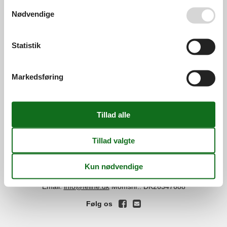
Se også vores
Persondatapolitik
Nødvendige
Services
Gavekort
Tilbudsmail
Statistik
Information
Persondatapolitik
Cookies
FAQ
Markedsføring
Om os
Kontakt
Om os
Din tryghed
©
Feline Holidays
-
Feline Holidays A/S
-
Nygade 8B, 2.th -
DK-7400
Herning
-
Danmark -
Tlf:
(+45) 8724 2251
-
Email:
info@feline.dk
Momsnr.: DK26347688
Følg os