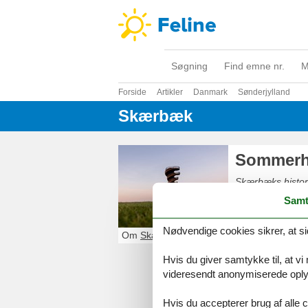
Søgning
Find emne nr.
M
Forside
Artikler
Danmark
Sønderjylland
Skærbæk
Sommerh
Skærbæks histori
Også i dag er Sk
Samt
smukt blandt eg
Tæt på ligger o
Nødvendige cookies sikrer, at si
overkommelig af
Om
Skærbæk
Hvis du giver samtykke til, at vi
videresendt anonymiserede oplys
Hvis du accepterer brug af alle c