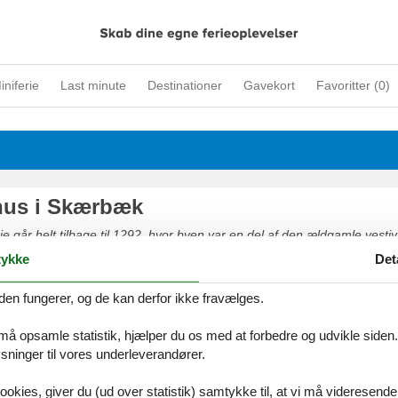
iniferie
Last minute
Destinationer
Gavekort
Favoritter (
0
)
us i Skærbæk
e går helt tilbage til 1292, hvor byen var en del af den ældgamle vestjy
ærbæk en attraktiv handelsby med sine mange specialforretninger. Bye
ykke
Det
nens mange andre små hyggelige byer, så hele egnen emmer af kultur o
gså Vadehavet med Rømø, Fanø og Mandø, så den enestående natur er
den fungerer, og de kan derfor ikke fravælges.
stand.
 må opsamle statistik, hjælper du os med at forbedre og udvikle siden. I
ninger til vores underleverandører.
ookies, giver du (ud over statistik) samtykke til, at vi må videresende