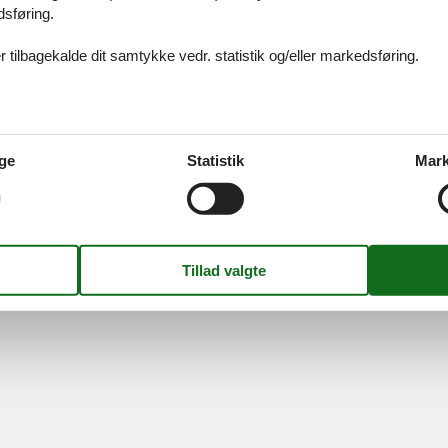
dsføring.
ices
Information
Om os
Din try
kort
Persondatapolitik
Kontakt
 tilbagekalde dit samtykke vedr. statistik og/eller markedsføring.
smail
Cookies
Om os
FAQ
idays A/S
-
Nygade 8B, 2.th -
DK-7400
Herning
-
Danmark -
Tlf:
(+45) 8
Momsnr.: DK26347688
ge
Statistik
Mark
Følg os