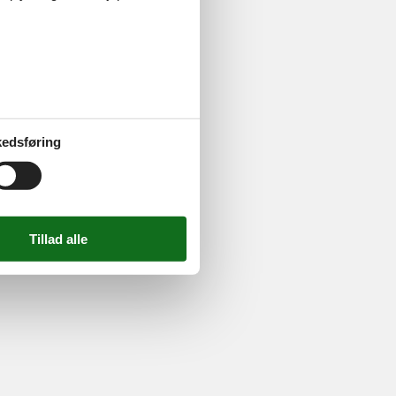
ghed
724 2251
-
Email:
info@feline.dk
edsføring