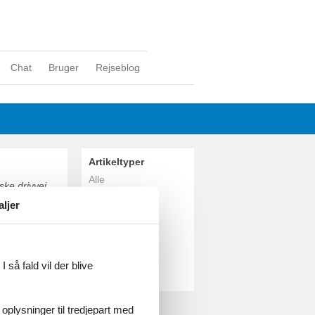
Chat
Bruger
Rejseblog
Artikeltyper
Alle
ske drivvej.
Sommerhus
n ligger
aljer
g historie.
Geografier
 inden for
Alle
Danmark
Sønderjylland
 så fald vil der blive
Skærbæk
 oplysninger til tredjepart med