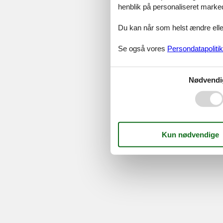
henblik på personaliseret marke
Serv
Gave
Du kan når som helst ændre eller
Tilbud
Se også vores
Persondatapolitik
©
Feline Holidays
-
Feline Hol
Nødvendi