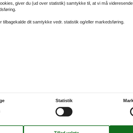
ookies, giver du (ud over statistik) samtykke til, at vi må videresende
a sønderjylland - Glæd jer til at opleve Sønderjylland
dsføring.
 tilbagekalde dit samtykke vedr. statistik og/eller markedsføring.
s uge 32 sønderjylland
udvalg af sommerhuse i uge 32
s 20 personer sønderjylland
ge
Statistik
Mark
dvalg af sommerhuse til 20 personer