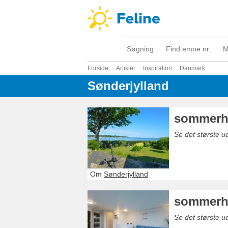
Søgning
Find emne nr.
M
Forside
Artikler
Inspiration
Danmark
Sønderjylland
sommerhu
Se det største 
Om
Sønderjylland
sommerhu
Se det største 