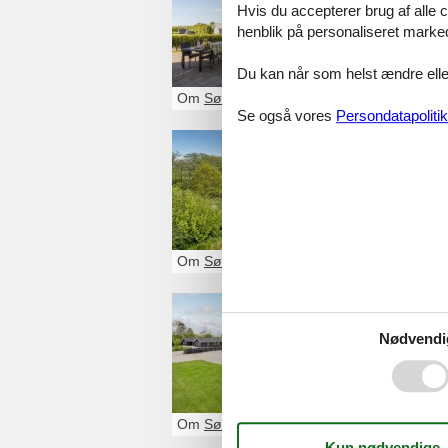
Hvis du accepterer brug af alle c
sommerhus med sp
henblik på personaliseret marke
Du kan når som helst ændre eller
Om
Sønderjylland
Se også vores
Persondatapolitik
sommerhu
Se det største 
Om
Sønderjylland
sommerhu
Nødvendi
Se det største u
Om
Sønderjylland