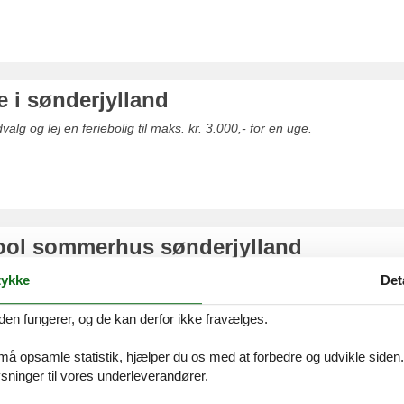
ie i sønderjylland
valg og lej en feriebolig til maks. kr. 3.000,- for en uge.
ool sommerhus sønderjylland
udvalg af sommerhuse med pool
ykke
Det
den fungerer, og de kan derfor ikke fravælges.
 må opsamle statistik, hjælper du os med at forbedre og udvikle siden. I
ninger til vores underleverandører.
s med spa sønderjylland