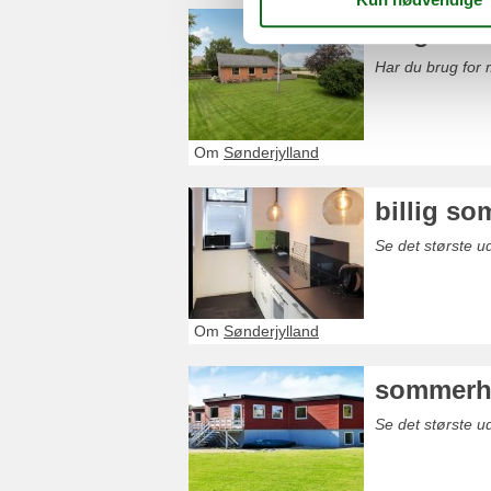
langtids
Har du brug for 
Om
Sønderjylland
billig s
Se det største ud
Om
Sønderjylland
sommerhu
Se det største u