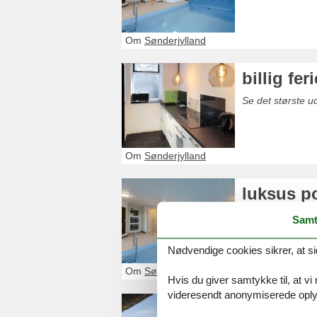
Om
Sønderjylland
billig fer
Se det største ud
Om
Sønderjylland
luksus p
Se det største 
Samt
Nødvendige cookies sikrer, at si
Om
Sønderjylland
Hvis du giver samtykke til, at vi
videresendt anonymiserede oplys
sommerhu