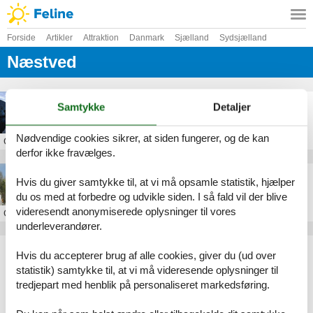
Forside
Artikler
Attraktion
Danmark
Sjælland
Sydsjælland
Næstved
Gavnø Slot
Samtykke
Detaljer
Nødvendige cookies sikrer, at siden fungerer, og de kan
Om
Næstved
derfor ikke fravælges.
Herluflille Mølle
Hvis du giver samtykke til, at vi må opsamle statistik, hjælper
du os med at forbedre og udvikle siden. I så fald vil der blive
videresendt anonymiserede oplysninger til vores
Om
Næstved
underleverandører.
Artikeltyper
Hvis du accepterer brug af alle cookies, giver du (ud over
Alle
statistik) samtykke til, at vi må videresende oplysninger til
Attraktion
tredjepart med henblik på personaliseret markedsføring.
Geografier