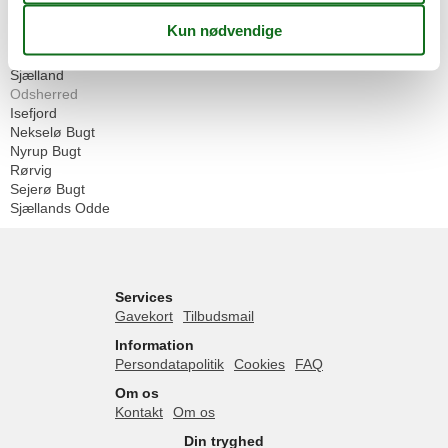
Geografier
Alle
Danmark
Sjælland
Odsherred
Isefjord
Nekselø Bugt
Nyrup Bugt
Rørvig
Sejerø Bugt
Sjællands Odde
Services
Gavekort
Tilbudsmail
Information
Persondatapolitik
Cookies
FAQ
Om os
Kontakt
Om os
Din tryghed