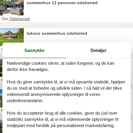
sommerhus 12 personer odsherred
Om
Odsherred
luksus sommerhus odsherred
Om
Odsherred
Samtykke
Detaljer
Nødvendige cookies sikrer, at siden fungerer, og de kan
lille sommerhus odsherred leje
derfor ikke fravælges.
Om
Odsherred
Hvis du giver samtykke til, at vi må opsamle statistik, hjælper
du os med at forbedre og udvikle siden. I så fald vil der blive
videresendt anonymiserede oplysninger til vores
sommerhus uge 30 odsherred
underleverandører.
Om
Odsherred
Hvis du accepterer brug af alle cookies, giver du (ud over
statistik) samtykke til, at vi må videresende oplysninger til
sommerhus langtidsleje odsherred
tredjepart med henblik på personaliseret markedsføring.