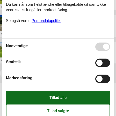
Du kan når som helst ændre eller tilbagekalde dit samtykke
Om
Odsherred
vedr. statistik og/eller markedsføring.
sommerhus med havudsigt odsherred
Se også vores
Persondatapolitik
Om
Odsherred
Nødvendige
pool sommerhus odsherred
Om
Odsherred
Statistik
<<
<
...
4
5
6
7
Markedsføring
Artikeltyper
Alle
Sommerhus
Attraktion
Inspiration