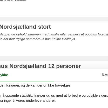
Nordsjælland stort
afslappende ophold sammen med familie eller venner i et poolhus Nordsj
e det helt rigtige sommerhus hos Feline Holidays.
s Nordsjælland 12 personer
afslappende ophold sammen med familie eller venner i et sommerhus N
ykke
Det
der nemt finde det helt rigtige sommerhus hos os.
den fungerer, og de kan derfor ikke fravælges.
 må opsamle statistik, hjælper du os med at forbedre og udvikle siden. I
ninger til vores underleverandører.
s Nordsjælland uge 42