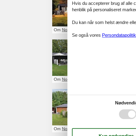
Hvis du accepterer brug af alle c
Et sommerhus No
henblik på personaliseret marke
eller venner.
Du kan når som helst ændre eller
Om
Nordsjælland
Se også vores
Persondatapolitik
Sommerhu
Glæd dig til et 
Du kan let finde
Om
Nordsjælland
Sommerhu
Nødvendi
Et sommerhus N
familie eller venn
Om
Nordsjælland