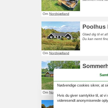
Om
Nordsjælland
Poolhus 
Glæd dig til et 
Du kan nemt find
Om
Nordsjælland
Sommerhu
Glæd dig til et 
Samt
personer. Du fin
Nødvendige cookies sikrer, at si
Om
Nordsjælland
Hvis du giver samtykke til, at vi
videresendt anonymiserede oplys
Sommerhu