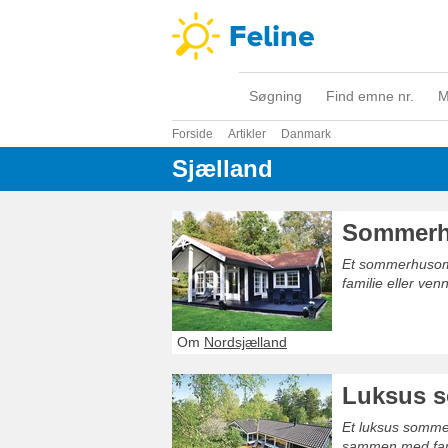
Søgning
Find emne nr.
M
Forside
Artikler
Danmark
Sjælland
Sommerh
Et sommerhusomr
familie eller venn
Om
Nordsjælland
Luksus s
Et luksus somme
sammen med fami