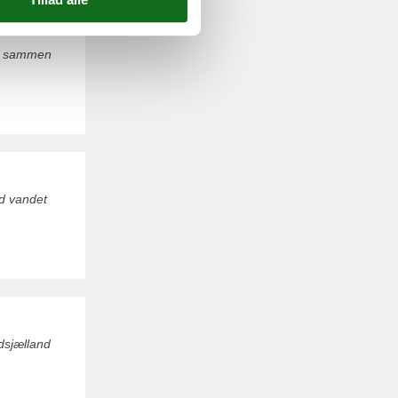
ld sammen
ed vandet
.
dsjælland