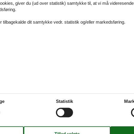
ookies, giver du (ud over statistik) samtykke til, at vi må videresende
rdsjælland uge 42 er den perfekte ramme om et skønt ophold samme
dsføring.
 tilbagekalde dit samtykke vedr. statistik og/eller markedsføring.
s Nordsjælland uge 32
skønt ophold sammen med familie eller venner i et sommerhus Nordsjæl
 det helt rigtige sommerhus her på siden.
s Nordsjælland uge 31
ge
Statistik
Mark
ordsjælland uge 31 er den fuldendte ramme om et skønt ophold sam
er.