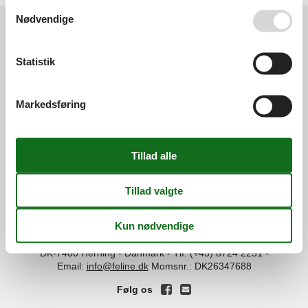
Se også vores
Persondatapolitik
Nødvendige
Services
Statistik
Gavekort
Tilbudsmail
Information
Persondatapolitik
Cookies
FAQ
Markedsføring
Om os
Kontakt
Om os
Din tryghed
©
Feline Holidays
-
Feline Holidays A/S
-
Nygade 8B, 2.th -
DK-7400
Herning
-
Danmark -
Tlf:
(+45) 8724 2251
-
Email:
info@feline.dk
Momsnr.: DK26347688
Følg os