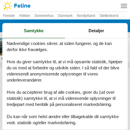
Forside
Artikler
Sommerhus
Danmark
Nordjylland
Slettestrand
Svinkløv
Samtykke
Detaljer
Sommerhus i Svinkløv
Nødvendige cookies sikrer, at siden fungerer, og de kan
derfor ikke fravælges.
Om
Svinkløv
Hvis du giver samtykke til, at vi må opsamle statistik, hjælper
du os med at forbedre og udvikle siden. I så fald vil der blive
Artikeltyper
videresendt anonymiserede oplysninger til vores
underleverandører.
Alle
Sommerhus
Hvis du accepterer brug af alle cookies, giver du (ud over
Geografier
statistik) samtykke til, at vi må videresende oplysninger til
tredjepart med henblik på personaliseret markedsføring.
Alle
Danmark
Nordjylland
Du kan når som helst ændre eller tilbagekalde dit samtykke
Slettestrand
vedr. statistik og/eller markedsføring.
Svinkløv