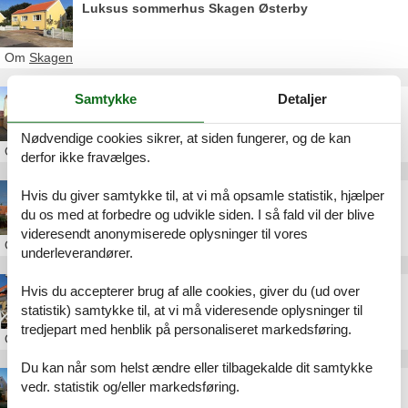
Luksus sommerhus Skagen Østerby
Om
Skagen
Samtykke
Detaljer
Sommerhus Skagen privat Østerbyvej
Nødvendige cookies sikrer, at siden fungerer, og de kan
Om
Skagen
derfor ikke fravælges.
Hvis du giver samtykke til, at vi må opsamle statistik, hjælper
Sommerhus Skagen privat Østerby
du os med at forbedre og udvikle siden. I så fald vil der blive
videresendt anonymiserede oplysninger til vores
Om
Skagen
underleverandører.
Feriehus Skagen Vesterby
Hvis du accepterer brug af alle cookies, giver du (ud over
statistik) samtykke til, at vi må videresende oplysninger til
tredjepart med henblik på personaliseret markedsføring.
Om
Skagen
Du kan når som helst ændre eller tilbagekalde dit samtykke
Sommerhus Skagen Vesterby
vedr. statistik og/eller markedsføring.