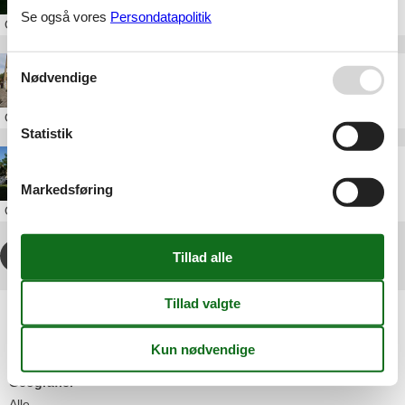
Se også vores
Persondatapolitik
Om
Skagen
Sommerhusudlejning Skagen Sønderstrand
Nødvendige
Om
Skagen
Statistik
Sommerhus Skagen Nordstrand
Markedsføring
Om
Skagen
1
2
3
4
...
>
>>
Artikeltyper
Alle
Sommerhus
Geografier
Alle