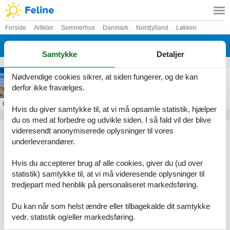
Forside
Artikler
Sommerhus
Danmark
Nordjylland
Løkken
Grønhøj Strand
Samtykke
Detaljer
Sommerhus i Grønhøj Strand
Nødvendige cookies sikrer, at siden fungerer, og de kan
derfor ikke fravælges.
Om
Grønhøj Strand
Hvis du giver samtykke til, at vi må opsamle statistik, hjælper
du os med at forbedre og udvikle siden. I så fald vil der blive
Artikeltyper
videresendt anonymiserede oplysninger til vores
underleverandører.
Alle
Sommerhus
Hvis du accepterer brug af alle cookies, giver du (ud over
Geografier
statistik) samtykke til, at vi må videresende oplysninger til
tredjepart med henblik på personaliseret markedsføring.
Alle
Danmark
Nordjylland
Du kan når som helst ændre eller tilbagekalde dit samtykke
Løkken
vedr. statistik og/eller markedsføring.
Grønhøj Strand