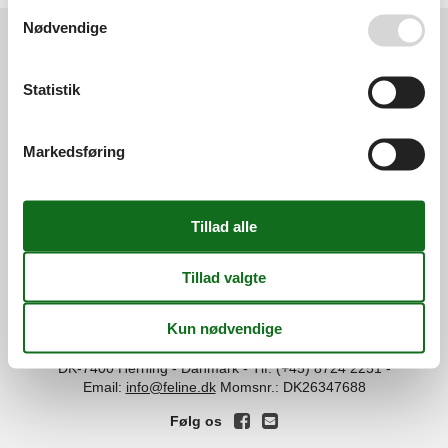
Se også vores
Persondatapolitik
Nødvendige
Services
Statistik
Gavekort
Tilbudsmail
Information
Persondatapolitik
Cookies
FAQ
Markedsføring
Om os
Kontakt
Om os
Din tryghed
©
Feline Holidays
-
Feline Holidays A/S
-
Nygade 8B, 2.th -
DK-7400
Herning
-
Danmark -
Tlf:
(+45) 8724 2251
-
Email:
info@feline.dk
Momsnr.: DK26347688
Følg os