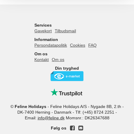
Services
Gavekort
Tilbudsmail
Information
Persondatapolitik
Cookies
FAQ
Om os
Kontakt
Om os
Din tryghed
©
Feline Holidays
-
Feline Holidays A/S
-
Nygade 8B, 2.th -
DK-7400
Herning
-
Danmark -
Tlf:
(+45) 8724 2251
-
Email:
info@feline.dk
Momsnr.: DK26347688
Følg os