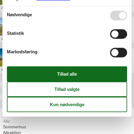
Om
Løkken
Nødvendige
Luksus sommerhus Løkken med pool
Statistik
Om
Løkken
Markedsføring
Luksus sommerhus i Løkken
Om
Løkken
<<
<
1
2
3
4
5
6
7
...
>
>>
Artikeltyper
Alle
Sommerhus
Attraktion