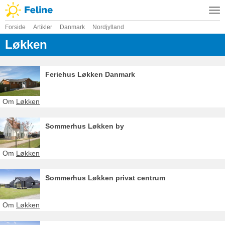
Forside
Artikler
Danmark
Nordjylland
Løkken
Feriehus Løkken Danmark
Om
Løkken
Sommerhus Løkken by
Om
Løkken
Sommerhus Løkken privat centrum
Om
Løkken