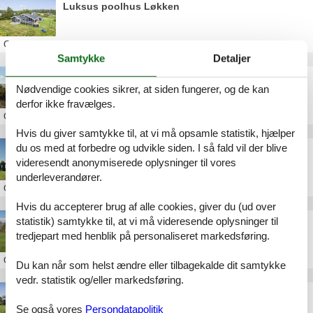
Luksus poolhus Løkken
Om
Løkken
Samtykke
Detaljer
Luksus sommerhus Løkken strand
Nødvendige cookies sikrer, at siden fungerer, og de kan
derfor ikke fravælges.
Om
Løkken
Hvis du giver samtykke til, at vi må opsamle statistik, hjælper
du os med at forbedre og udvikle siden. I så fald vil der blive
Luksus sommerhus Løkken pool
videresendt anonymiserede oplysninger til vores
underleverandører.
Om
Løkken
Hvis du accepterer brug af alle cookies, giver du (ud over
statistik) samtykke til, at vi må videresende oplysninger til
Luksus sommerhus Løkken Nordjylland
tredjepart med henblik på personaliseret markedsføring.
Om
Løkken
Du kan når som helst ændre eller tilbagekalde dit samtykke
vedr. statistik og/eller markedsføring.
Luksus sommerhus nær Løkken
Se også vores
Persondatapolitik