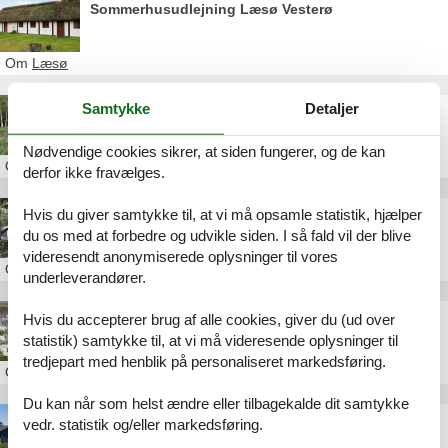
Sommerhusudlejning Læsø Vesterø
Om
Læsø
Samtykke
Detaljer
Sommerhus Læsø privat Vesterø
Nødvendige cookies sikrer, at siden fungerer, og de kan
Om
Læsø
derfor ikke fravælges.
Hvis du giver samtykke til, at vi må opsamle statistik, hjælper
Sommerhus Læsø privat Vesterø havn
du os med at forbedre og udvikle siden. I så fald vil der blive
videresendt anonymiserede oplysninger til vores
Om
Læsø
underleverandører.
Sommerhus Læsø privat Mælkebøttevej
Hvis du accepterer brug af alle cookies, giver du (ud over
statistik) samtykke til, at vi må videresende oplysninger til
tredjepart med henblik på personaliseret markedsføring.
Om
Læsø
Du kan når som helst ændre eller tilbagekalde dit samtykke
Sommerhus Læsø privat Klokkeblomstvej
vedr. statistik og/eller markedsføring.