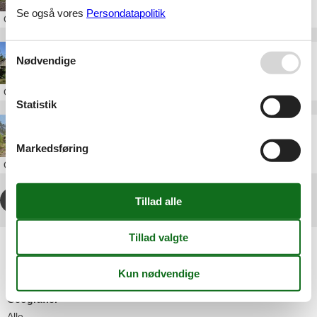
Se også vores
Persondatapolitik
Om
Læsø
Sommerhus Læsø privat til leje
Nødvendige
Om
Læsø
Statistik
Sommerhus Læsø privat udlejning
Markedsføring
Om
Læsø
1
2
3
4
>
>>
Artikeltyper
Alle
Sommerhus
Geografier
Alle