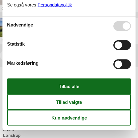
Se også vores
Persondatapolitik
Om
Nordvestjylland
sommerhus sommervej løkken
Nødvendige
Om
Nordvestjylland
Statistik
<<
<
...
15
16
17
18
Markedsføring
Artikeltyper
Alle
Inspiration
Geografier
Alle
Danmark
Nordjylland
Blokhus
Læsø
Lønstrup