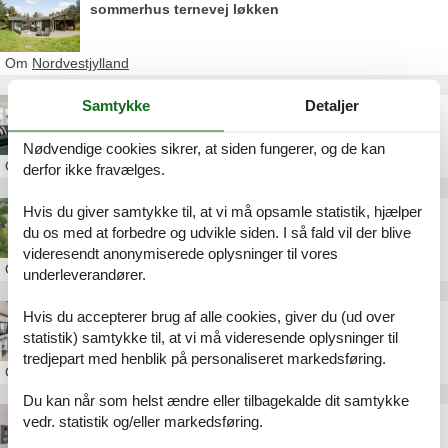
sommerhus ternevej løkken
Om
Nordvestjylland
Samtykke
Detaljer
sommerhus emil nielsens vej løkken
Nødvendige cookies sikrer, at siden fungerer, og de kan
Om
Nordvestjylland
derfor ikke fravælges.
Hvis du giver samtykke til, at vi må opsamle statistik, hjælper
sommerhus løkken uge 32
du os med at forbedre og udvikle siden. I så fald vil der blive
videresendt anonymiserede oplysninger til vores
Om
Nordvestjylland
underleverandører.
Hvis du accepterer brug af alle cookies, giver du (ud over
feriehuse løkken strand
statistik) samtykke til, at vi må videresende oplysninger til
tredjepart med henblik på personaliseret markedsføring.
Om
Nordvestjylland
Du kan når som helst ændre eller tilbagekalde dit samtykke
vedr. statistik og/eller markedsføring.
ferielejlighed norgesvej løkken