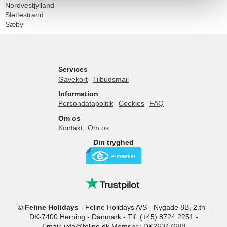
Nordvestjylland
Slettestrand
Sæby
Services
Gavekort
Tilbudsmail
Information
Persondatapolitik
Cookies
FAQ
Om os
Kontakt
Om os
Din tryghed
©
Feline Holidays
-
Feline Holidays A/S
-
Nygade 8B, 2.th -
DK-7400
Herning
-
Danmark -
Tlf:
(+45) 8724 2251
-
Email:
info@feline.dk
Momsnr.: DK26347688