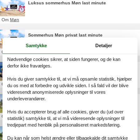
Luksus sommerhus Møn last minute
Om
Møn
Sommerhus Møn privat last minute
Samtykke
Detaljer
Om
Møn
Nødvendige cookies sikrer, at siden fungerer, og de kan
derfor ikke fravælges.
Sommerhus Møn privat billig
Hvis du giver samtykke til, at vi må opsamle statistik, hjælper
Om
Møn
du os med at forbedre og udvikle siden. I så fald vil der blive
videresendt anonymiserede oplysninger til vores
underleverandører.
Sommerhusudlejning Møn
Hvis du accepterer brug af alle cookies, giver du (ud over
Om
Møn
statistik) samtykke til, at vi må videresende oplysninger til
tredjepart med henblik på personaliseret markedsføring.
Sommerhus på Møn privat udlejning
Du kan når som helst ændre eller tilbagekalde dit samtykke