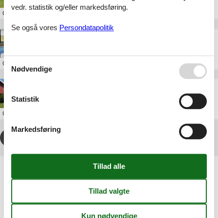
vedr. statistik og/eller markedsføring.
Om
Møn
Se også vores
Persondatapolitik
Sommerhus Møn privat med pool
Om
Møn
Nødvendige
Sommerhus Møn privat havudsigt
Statistik
Om
Møn
Markedsføring
1
2
3
4
>
>>
Artikeltyper
Alle
Sommerhus
Geografier
Alle