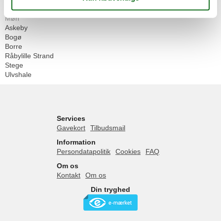
Danmark
Møn
Askeby
Bogø
Borre
Råbylille Strand
Stege
Ulvshale
Services
Gavekort
Tilbudsmail
Information
Persondatapolitik
Cookies
FAQ
Om os
Kontakt
Om os
Din tryghed