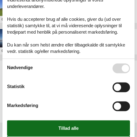
Poolhus Ertebølle
underleverandører.
Hvis du accepterer brug af alle cookies, giver du (ud over
Om
Ertebølle
statistik) samtykke til, at vi må videresende oplysninger til
tredjepart med henblik på personaliseret markedsføring.
Sommerhus i Ertebølle
Du kan når som helst ændre eller tilbagekalde dit samtykke
Om
Ertebølle
vedr. statistik og/eller markedsføring.
Se også vores
Persondatapolitik
Artikeltyper
Nødvendige
Alle
Sommerhus
Statistik
Geografier
Alle
Markedsføring
Danmark
Limfjorden
Ertebølle