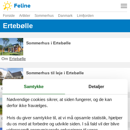
Forside
Artikler
Sommerhus
Danmark
Limfjorden
Ertebølle
Sommerhus i Ertebølle
Om
Ertebølle
Sommerhus til leje i Ertebølle
Samtykke
Detaljer
Om
Ertebølle
Nødvendige cookies sikrer, at siden fungerer, og de kan
Sommerhus Ertebølle Strand
derfor ikke fravælges.
Hvis du giver samtykke til, at vi må opsamle statistik, hjælper
Om
Ertebølle
du os med at forbedre og udvikle siden. I så fald vil der blive
videresendt anonymiserede oplysninger til vores