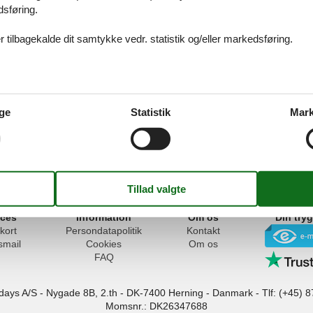
dsføring.
 tilbagekalde dit samtykke vedr. statistik og/eller markedsføring.
 Middelalderborg
ge
Statistik
Mark
ices
Information
Om os
Din try
kort
Persondatapolitik
Kontakt
smail
Cookies
Om os
FAQ
idays A/S
-
Nygade 8B, 2.th -
DK-7400
Herning
-
Danmark -
Tlf:
(+45) 8
Momsnr.: DK26347688