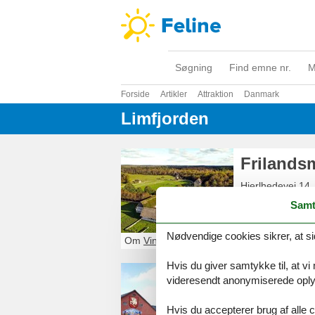
Søgning
Find emne nr.
M
Forside
Artikler
Attraktion
Danmark
Limfjorden
Frilands
Hjerlhedevej 14
DK-7830
Vinder
Samt
+4596115030
Nødvendige cookies sikrer, at si
Om
Vinderup
Hvis du giver samtykke til, at vi
Dansk N
videresendt anonymiserede oplys
Dansk Nutidsmus
Hvis du accepterer brug af alle c
9600
Aars