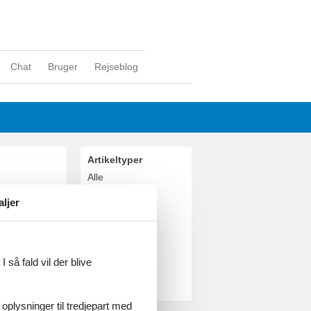
Chat
Bruger
Rejseblog
Artikeltyper
Alle
Attraktion
aljer
Geografier
Alle
Danmark
Limfjorden
 så fald vil der blive
Trend
Venø Bugt
 oplysninger til tredjepart med