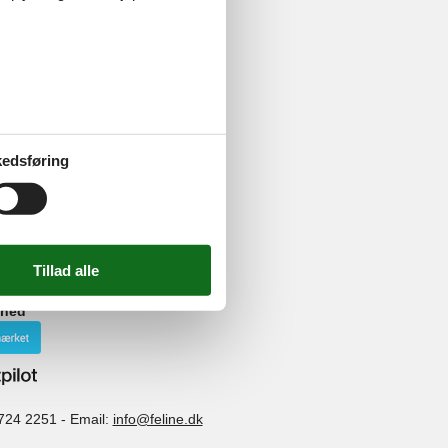
edsføring
ghed
724 2251
-
Email:
info@feline.dk