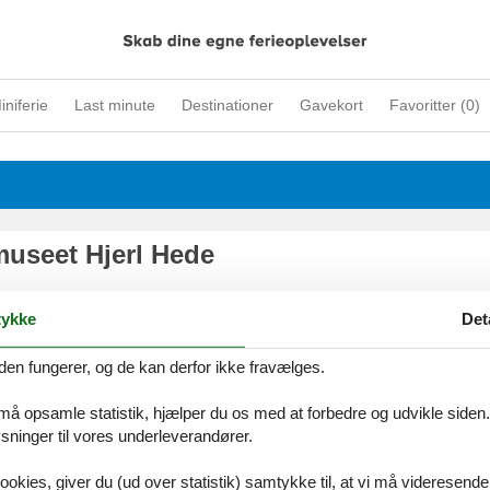
iniferie
Last minute
Destinationer
Gavekort
Favoritter (
0
)
museet Hjerl Hede
up
ykke
Det
den fungerer, og de kan derfor ikke fravælges.
 må opsamle statistik, hjælper du os med at forbedre og udvikle siden. I
utidsmuseum
ninger til vores underleverandører.
eum, Støberivej 8
ookies, giver du (ud over statistik) samtykke til, at vi må videresende