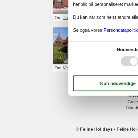
henblik på personaliseret marke
9862 6688
Du kan når som helst ændre eller
Om
Trend
Se også vores
Persondatapolitik
Spøttrup
Borgen 6a
Nødvendi
7860
Spøttrup
97 56 16 06
Om
Vinderup
Serv
Gave
Tilbud
©
Feline Holidays
-
Feline Hol