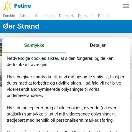
Forside
Artikler
Sommerhus
Danmark
Djursland
Ebeltoft
Øer Strand
Sommerhus Øer Maritime Ferieby
Samtykke
Detaljer
Nødvendige cookies sikrer, at siden fungerer, og de kan
Om
Øer Strand
derfor ikke fravælges.
Sommerhus ved Øer Strand
Hvis du giver samtykke til, at vi må opsamle statistik, hjælper
du os med at forbedre og udvikle siden. I så fald vil der blive
videresendt anonymiserede oplysninger til vores
Om
Øer Strand
underleverandører.
Artikeltyper
Hvis du accepterer brug af alle cookies, giver du (ud over
Alle
statistik) samtykke til, at vi må videresende oplysninger til
Sommerhus
tredjepart med henblik på personaliseret markedsføring.
Geografier