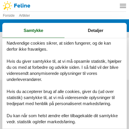
Forside
Artikler
Artikler
Samtykke
Detaljer
Nødvendige cookies sikrer, at siden fungerer, og de kan
Artikeltyper
derfor ikke fravælges.
Alle
Feriecenter
Hvis du giver samtykke til, at vi må opsamle statistik, hjælper
du os med at forbedre og udvikle siden. I så fald vil der blive
Geografier
videresendt anonymiserede oplysninger til vores
Alle
underleverandører.
Hvis du accepterer brug af alle cookies, giver du (ud over
statistik) samtykke til, at vi må videresende oplysninger til
Services
tredjepart med henblik på personaliseret markedsføring.
Gavekort
Tilbudsmail
Information
Du kan når som helst ændre eller tilbagekalde dit samtykke
Persondatapolitik
Cookies
FAQ
vedr. statistik og/eller markedsføring.
Om os