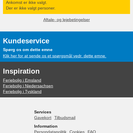
Ankomst er ikke valgt.
Der er ikke valgt personer.
Aftale- og lejebetingelser
Kundeservice
Spørg os om dette emne
Klik her for at sende os et spørgsmål vedr. dette emne.
Inspiration
Feriebolig i Emsland
Feriebolig i Niedersachsen
Feriebolig i Tyskland
Services
Gavekort
Tilbudsmail
Information
Persondatapolitik
Cookies
FAQ