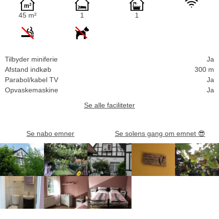
45 m²
1
1
Tilbyder miniferie
Ja
Afstand indkøb
300 m
Parabol/kabel TV
Ja
Opvaskemaskine
Ja
Se alle faciliteter
Se nabo emner
Se solens gang om emnet
😎