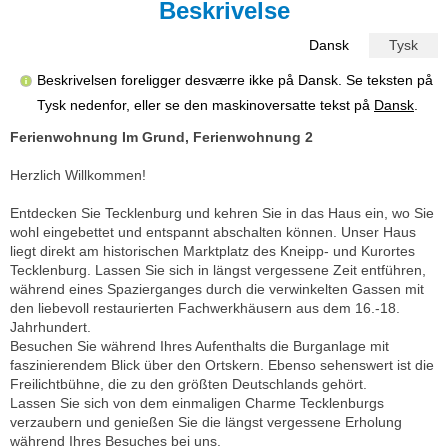
Beskrivelse
Dansk
Tysk
Beskrivelsen foreligger desværre ikke på Dansk. Se teksten på
Tysk nedenfor, eller se den maskinoversatte tekst på
Dansk
.
Ferienwohnung Im Grund, Ferienwohnung 2
Herzlich Willkommen!
Entdecken Sie Tecklenburg und kehren Sie in das Haus ein, wo Sie
wohl eingebettet und entspannt abschalten können. Unser Haus
liegt direkt am historischen Marktplatz des Kneipp- und Kurortes
Tecklenburg. Lassen Sie sich in längst vergessene Zeit entführen,
während eines Spazierganges durch die verwinkelten Gassen mit
den liebevoll restaurierten Fachwerkhäusern aus dem 16.-18.
Jahrhundert.
Besuchen Sie während Ihres Aufenthalts die Burganlage mit
faszinierendem Blick über den Ortskern. Ebenso sehenswert ist die
Freilichtbühne, die zu den größten Deutschlands gehört.
Lassen Sie sich von dem einmaligen Charme Tecklenburgs
verzaubern und genießen Sie die längst vergessene Erholung
während Ihres Besuches bei uns.