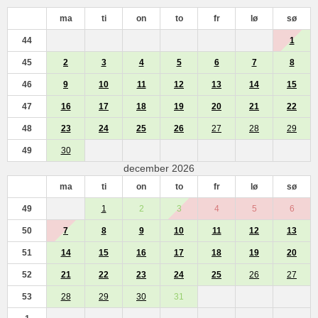
ma
ti
on
to
fr
lø
sø
44
1
45
2
3
4
5
6
7
8
46
9
10
11
12
13
14
15
47
16
17
18
19
20
21
22
48
23
24
25
26
27
28
29
49
30
december 2026
ma
ti
on
to
fr
lø
sø
49
1
2
3
4
5
6
50
7
8
9
10
11
12
13
51
14
15
16
17
18
19
20
52
21
22
23
24
25
26
27
53
28
29
30
31