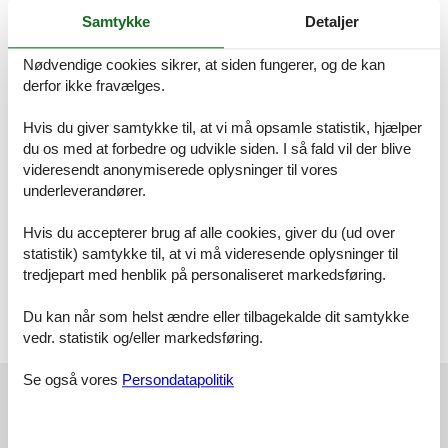
- Kaffeemaschine
- Toaster
Samtykke
Detaljer
- Eierkocher
- Haartrockner
Nødvendige cookies sikrer, at siden fungerer, og de kan
- Radiowecker
derfor ikke fravælges.
- ausziehbares Sofa (Zustellbett)
Hvis du giver samtykke til, at vi må opsamle statistik, hjælper
Weitere Infos zu unserer Ferienwohnung:
du os med at forbedre og udvikle siden. I så fald vil der blive
- zentral gelegen
videresendt anonymiserede oplysninger til vores
- ruhige Lage
underleverandører.
- verfügt über einen seperaten Eingang
- zwei Einzelbetten, die man auch zusammenschieben kann
- ausziehbares Sofa
Hvis du accepterer brug af alle cookies, giver du (ud over
- Nichtraucher
statistik) samtykke til, at vi må videresende oplysninger til
- keine Haustiere
tredjepart med henblik på personaliseret markedsføring.
Vor Ort
Du kan når som helst ændre eller tilbagekalde dit samtykke
1,60 Euro Kurtaxe pro Erwachsener/Nacht, 1,00 Euro pro Kind (6-
vedr. statistik og/eller markedsføring.
16 Jahre)/Nacht
Eksterne anmeldelser
Se også vores
Persondatapolitik
Vores gæsteanmeldelser
Eksterne anmeldelser