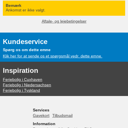
Bemærk
Ankomst er ikke valgt.
Aftale- og lejebetingelser
Kundeservice
Spørg os om dette emne
Klik her for at sende os et spørgsmål vedr. dette emne.
Inspiration
Feriebolig i Cuxhaven
Feriebolig i Niedersachsen
Feriebolig i Tyskland
Services
Gavekort
Tilbudsmail
Information