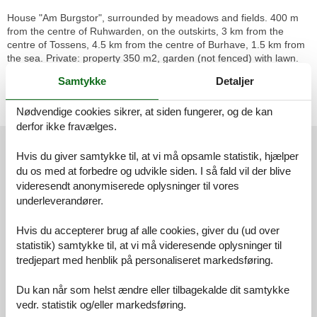
House "Am Burgstor", surrounded by meadows and fields. 400 m
from the centre of Ruhwarden, on the outskirts, 3 km from the
centre of Tossens, 4.5 km from the centre of Burhave, 1.5 km from
the sea. Private: property 350 m2, garden (not fenced) with lawn.
Patio, garden furniture, barbecue. In the house: central heating
Samtykke
Detaljer
system. Parking (for 2 cars) at the house. Supermarket 3 km,
restaurant, café 400 m, bus stop 200 m, grass beach 1.5 km,
Nødvendige cookies sikrer, at siden fungerer, og de kan
indoor swimming pool 4 km.
derfor ikke fravælges.
Eksterne anmeldelser
Hvis du giver samtykke til, at vi må opsamle statistik, hjælper
Vores gæsteanmeldelser
Eksterne anmeldelser
du os med at forbedre og udvikle siden. I så fald vil der blive
videresendt anonymiserede oplysninger til vores
4,5
underleverandører.
Hvis du accepterer brug af alle cookies, giver du (ud over
statistik) samtykke til, at vi må videresende oplysninger til
Adgangsvej:
3,0
tredjepart med henblik på personaliseret markedsføring.
Interiør:
3,0
Du kan når som helst ændre eller tilbagekalde dit samtykke
Køkken:
4,0
vedr. statistik og/eller markedsføring.
Beliggenhed:
1,0