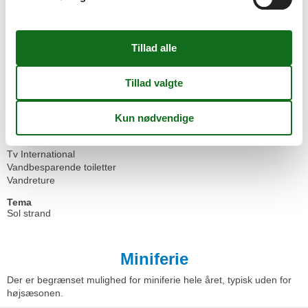
Køkken
Køleskab
Led pærer
Mikroovn
Opvaskemaskine
Ovn
Parkering
Radiator
Røgalarm
Toaster
TV
Tv International
Vandbesparende toiletter
Vandreture
Tema
Sol strand
Miniferie
Der er begrænset mulighed for miniferie hele året, typisk uden for
højsæsonen.