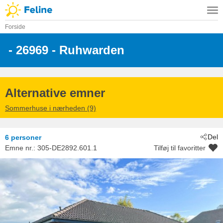
Forside
 - 26969
 - Ruhwarden
Alternative emner
Sommerhuse i nærheden (9)
Del
6 personer
Emne nr.:
305-DE2892.601.1
Tilføj til favoritter