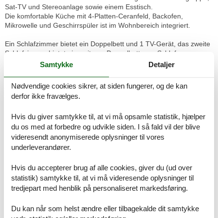
Sat-TV und Stereoanlage sowie einem Esstisch.
Die komfortable Küche mit 4-Platten-Ceranfeld, Backofen,
Mikrowelle und Geschirrspüler ist im Wohnbereich integriert.
Ein Schlafzimmer bietet ein Doppelbett und 1 TV-Gerät, das zweite
Schlafzimmer bietet ein weiteres Doppelbett zum Schlafen.
Das Duschbad/WC rundet die moderne Ferienwohnung ab.
Samtykke
Detaljer
Die Wohnung ist für Nichtraucher und hat einen kostenlosen W-Lan
Nødvendige cookies sikrer, at siden fungerer, og de kan
Hotspot. Haustiere sind nicht zugelassen.
derfor ikke fravælges.
In der 3. und 4. Kalenderwoche ist das Schwimmbad wegen
Hvis du giver samtykke til, at vi må opsamle statistik, hjælper
Wartungsarbeiten geschlossen.
du os med at forbedre og udvikle siden. I så fald vil der blive
Das Schwimmbad, die Sauna, sowie der Fitnessraum sind nicht
Bestandteil des Mietvertrages, dürfen jedoch kostenfrei genutzt
videresendt anonymiserede oplysninger til vores
werden.
underleverandører.
Ihnen steht der Stellplatz 23 zur Verfügung.
Hvis du accepterer brug af alle cookies, giver du (ud over
Bitte beachten Sie, dass es in der Hauptsaison erforderlich ist
statistik) samtykke til, at vi må videresende oplysninger til
lückenlos zu buchen oder zwischen den Buchungen einen
tredjepart med henblik på personaliseret markedsføring.
Mindestzeitraum von 7, 10 oder 14 Übernachtungen frei zu lassen.
Die Mindestaufenthaltsdauer über den Jahreswechsel liegt bei 4
Du kan når som helst ændre eller tilbagekalde dit samtykke
Übernachtungen.