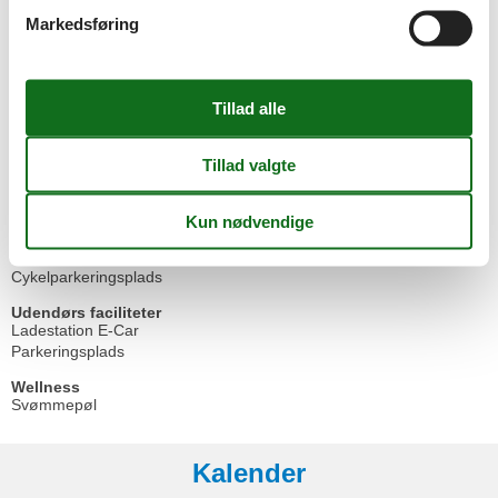
Komfur (4 kogeplader)
Markedsføring
Køle-fryseskab
Service
Børne (rejse) seng
Fitnesscenter
Høj stol
Sengelinned kan lejes mod betaling
Stue/soveplads
Radio
Udendørs
Balkon / Loggia
Cykelparkeringsplads
Udendørs faciliteter
Ladestation E-Car
Parkeringsplads
Wellness
Svømmepøl
Kalender