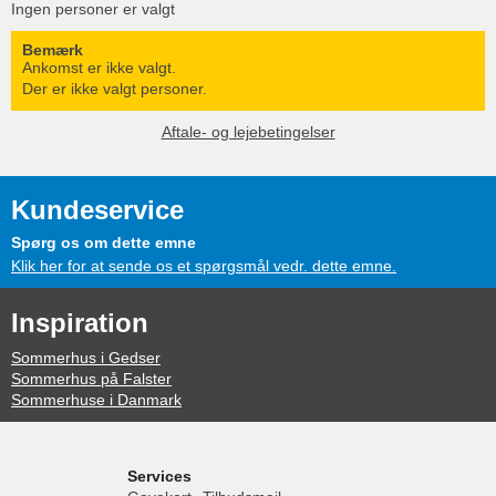
Ingen personer er valgt
Bemærk
Ankomst er ikke valgt.
Der er ikke valgt personer.
Aftale- og lejebetingelser
Kundeservice
Spørg os om dette emne
Klik her for at sende os et spørgsmål vedr. dette emne.
Inspiration
Sommerhus i Gedser
Sommerhus på Falster
Sommerhuse i Danmark
Services