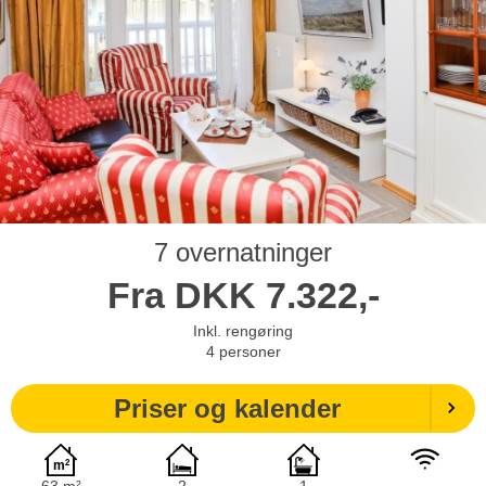
7 overnatninger
Fra
DKK
7.322,-
Inkl. rengøring
4
personer
Priser og kalender
63 m²
2
1