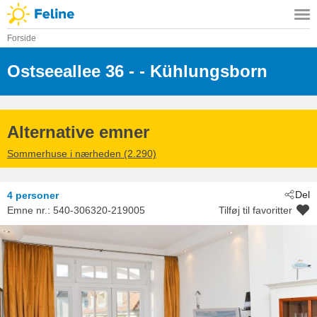
Forside
Ostseeallee 36 -
 - Kühlungsborn
 - 18225
Alternative emner
Sommerhuse i nærheden (2.290)
Del
4 personer
Emne nr.:
540-306320-219005
Tilføj til favoritter