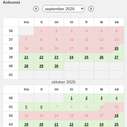
Ankomst
ma
ti
on
to
fr
lø
sø
36
1
2
3
4
5
6
37
7
8
9
10
11
12
13
38
14
15
16
17
18
19
20
39
21
22
23
24
25
26
27
40
28
29
30
41
oktober 2026
ma
ti
on
to
fr
lø
sø
40
1
2
3
4
41
5
6
7
8
9
10
11
42
12
13
14
15
16
17
18
43
19
20
21
22
23
24
25