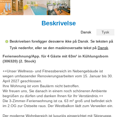
Beskrivelse
Dansk
Tysk
Beskrivelsen foreligger desværre ikke på Dansk. Se teksten på
Tysk nedenfor, eller se den maskinoversatte tekst på
Dansk
.
Ferienwohnung/App. für 4 Gäste mit 63m² in Kühlungsborn
(306320) (2. Stock)
++Unser Wellness- und Fitnessbereich im Nebengebäude ist
wegen umfassender Renovierungsarbeiten vom 15. Januar bis 30.
April 2027 geschlossen.
Ihre Wohnung ist vom Baulärm nicht betroffen.
Wir freuen uns, Sie danach in einem noch schöneren Ambiente
begrüßen zu dürfen und danken Ihnen für Ihr Verständnis.++
Die 3-Zimmer-Ferienwohnung ist ca. 63 m² groß und befindet sich
im 2.OG zur Ostseite raus. Der Westbalkon lädt zum Verweilen ein.
Der moderne Wohnbereich ist luxuriös eingerichtet mit Sitzgruppe,