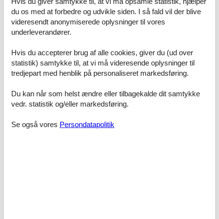
Hvis du giver samtykke til, at vi må opsamle statistik, hjælper
for your car is available directly on the property. Bicycles can also
du os med at forbedre og udvikle siden. I så fald vil der blive
be securely stored there. For excursions without a car, the bus stop
is just two houses away.
videresendt anonymiserede oplysninger til vores
Room layout
underleverandører.
Bedroom
Double bed
Hvis du accepterer brug af alle cookies, giver du (ud over
statistik) samtykke til, at vi må videresende oplysninger til
tredjepart med henblik på personaliseret markedsføring.
Faciliteter
Du kan når som helst ændre eller tilbagekalde dit samtykke
Afstand
Banegård
500 m
vedr. statistik og/eller markedsføring.
Busstop
500 m
Centrum
1 km
Se også vores
Persondatapolitik
Diverse
1 km
Doktor
1 km
Færgehavn
25 km
Lufthavn
50 km
Restauranter
1 km
Shopping
200 m
Andre
Hårtørrer
Insektnet