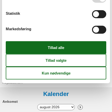
Bruser
Håndvask
Statistik
Type
Feriebolig
Værelsesudstyr
Markedsføring
CD afspiller
Radio
Sofa
Spejl
Spisebord
TV
Miniferie
Der er begrænset mulighed for miniferie hele året, typisk uden for
højsæsonen.
Kalender
Ankomst