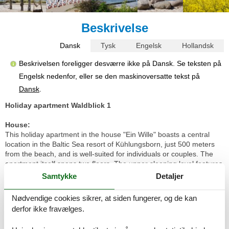
Beskrivelse
Dansk
Tysk
Engelsk
Hollandsk
Beskrivelsen foreligger desværre ikke på Dansk. Se teksten på
Engelsk nedenfor, eller se den maskinoversatte tekst på
Dansk
.
Holiday apartment Waldblick 1
House:
This holiday apartment in the house "Ein Wille" boasts a central
location in the Baltic Sea resort of Kühlungsborn, just 500 meters
from the beach, and is well-suited for individuals or couples. The
apartment itself spans two floors. The upper sleeping level features
a double bed (180 x 200 cm). The lower level comprises a living
Samtykke
Detaljer
room with a sofa bed, a television, and a small, separate kitchen
with a dining table. The kitchen is not physically separated from the
Nødvendige cookies sikrer, at siden fungerer, og de kan
living room by a door. The apartment is located on the ground floor
derfor ikke fravælges.
of a detached house and offers access to the garden and a fully
furnished terrace, which guests are welcome to use. Free parking