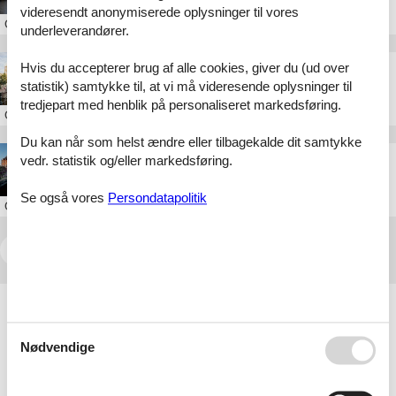
videresendt anonymiserede oplysninger til vores
Om
København
underleverandører.
Amsterdam med teenager: Hvad skal man se?
Hvis du accepterer brug af alle cookies, giver du (ud over
statistik) samtykke til, at vi må videresende oplysninger til
tredjepart med henblik på personaliseret markedsføring.
Om
Amsterdam
Du kan når som helst ændre eller tilbagekalde dit samtykke
Museer i Amsterdam: Oversigt og billetkøb online
vedr. statistik og/eller markedsføring.
Se også vores
Persondatapolitik
Om
Amsterdam
<<
<
1
2
3
4
5
...
>
>>
Artikeltyper
Alle
Sommerhus
Nødvendige
Attraktion
Inspiration
Rejseblog