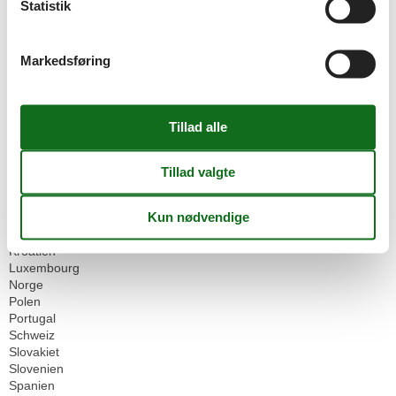
Statistik
Geografier
Alle
Markedsføring
Belgien
Bulgarien
Cypern
Danmark
Finland
Frankrig
Grækenland
Holland
Irland
Island
Italien
Kroatien
Luxembourg
Norge
Polen
Portugal
Schweiz
Slovakiet
Slovenien
Spanien