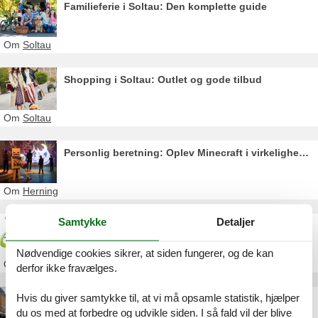
Familieferie i Soltau: Den komplette guide
Om
Soltau
Shopping i Soltau: Outlet og gode tilbud
Om
Soltau
Personlig beretning: Oplev Minecraft i virkeligheden
Om
Herning
Samtykke
Detaljer
Heide Park: Rabatkoder & billetter online
Nødvendige cookies sikrer, at siden fungerer, og de kan
Om
Soltau
derfor ikke fravælges.
Hvis du giver samtykke til, at vi må opsamle statistik, hjælper
København med teenager: Oplevelser for unge
du os med at forbedre og udvikle siden. I så fald vil der blive