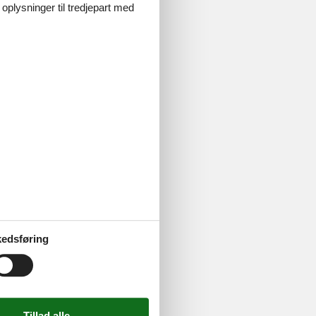
 oplysninger til tredjepart med
nation midt i
afslappet
dukker op:
de Park
edsføring
andler det om
en i Soltau er
hos unge