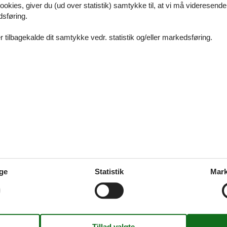
ookies, giver du (ud over statistik) samtykke til, at vi må videresende
un kendt for forlystelser og natur – byen er også en stærk shoppingdesti
dsføring.
. Her kombineres ferieoplevelser med gode priser, kendte brands og 
t sted skiller sig ud: Designer Outlet Soltau.
 tilbagekalde dit samtykke vedr. statistik og/eller markedsføring.
k: Rabatkoder & billetter online
er en tur til Heide Park Resort, er der to spørgsmål, der næsten altid 
e rabatkoder til Heide Park billetter? Hvordan køber jeg billetter til Hei
u en struktureret guide, der giver dig begge svar – nemt og hurtigt.
ide Park med teenagere
ge
Statistik
Mark
 Park Resort er et sikkert hit, når familien rejser med teenagere. Her h
 rutsjebaner, intense oplevelser og friheden til selv at vælge tempo. Park
ørste forlystelsespark og byder på masser af action, der rammer plet 
 18 år.