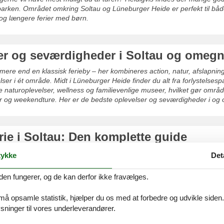
parken. Området omkring Soltau og Lüneburger Heide er perfekt til bå
g længere ferier med børn.
er og seværdigheder i Soltau og omeg
mere end en klassisk ferieby – her kombineres action, natur, afslapnin
ser i ét område. Midt i Lüneburger Heide finder du alt fra forlystelsesp
ge naturoplevelser, wellness og familievenlige museer, hvilket gør område
ar og weekendture. Her er de bedste oplevelser og seværdigheder i og
rie i Soltau: Den komplette guide
 Soltau er et oplagt valg, hvis I ønsker en kombination af action, natur o
ykke
Det
r Heide finder I både store oplevelser og rolige omgivelser – perfekt ti
n komplette guide til at planlægge en vellykket familieferie i Soltau.
den fungerer, og de kan derfor ikke fravælges.
 må opsamle statistik, hjælper du os med at forbedre og udvikle siden. I
ninger til vores underleverandører.
i Soltau: Outlet og gode tilbud