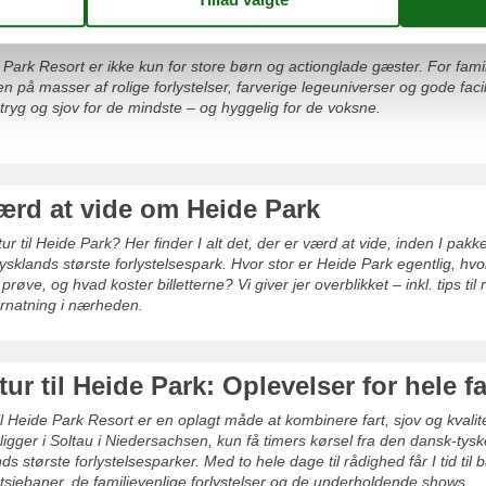
ide Park med små børn
 Park Resort er ikke kun for store børn og actionglade gæster. For fam
 på masser af rolige forlystelser, farverige legeuniverser og gode facili
ryg og sjov for de mindste – og hyggelig for de voksne.
ærd at vide om Heide Park
ur til Heide Park? Her finder I alt det, der er værd at vide, inden I pakk
sklands største forlystelsespark. Hvor stor er Heide Park egentlig, h
 prøve, og hvad koster billetterne? Vi giver jer overblikket – inkl. tips til
rnatning i nærheden.
r til Heide Park: Oplevelser for hele f
l Heide Park Resort er en oplagt måde at kombinere fart, sjov og kvalit
 ligger i Soltau i Niedersachsen, kun få timers kørsel fra den dansk-ty
ds største forlystelsesparker. Med to hele dage til rådighed får I tid til
jebaner, de familievenlige forlystelser og de underholdende shows.