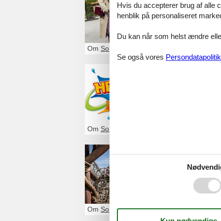
Hvis du accepterer brug af alle c
Soltau er ikke k
henblik på personaliseret marke
Lüneburger Heide
atmosfære. Især é
Du kan når som helst ændre eller
Om
Soltau
Se også vores
Persondatapolitik
Heide Par
Hvis du planlægg
Hvor kan jeg find
online? Her får d
Om
Soltau
Besøg He
Nødvendi
Et besøg i Heide
høje skrig, vilde
Nordtysklands st
mellem ca. 12 og
Om
Soltau