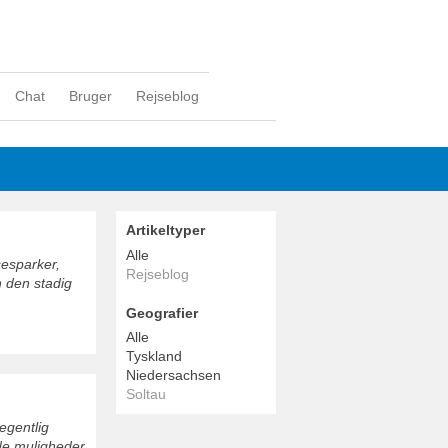
Chat
Bruger
Rejseblog
Artikeltyper
Alle
sesparker,
Rejseblog
n den stadig
Geografier
Alle
Tyskland
Niedersachsen
Soltau
 egentlig
ode muligheder