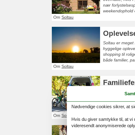
nær forlystelses
weekendophold o
Om
Soltau
Oplevels
Soltau er meget 
hyggelige oplevel
shopping til roli
både familier, p
Soltau.
Om
Soltau
Familiefe
En familieferie i
Samt
Midt i Lüneburge
voksne. Her er de
Nødvendige cookies sikrer, at si
Om
Soltau
Hvis du giver samtykke til, at vi
videresendt anonymiserede oplys
Shopping 