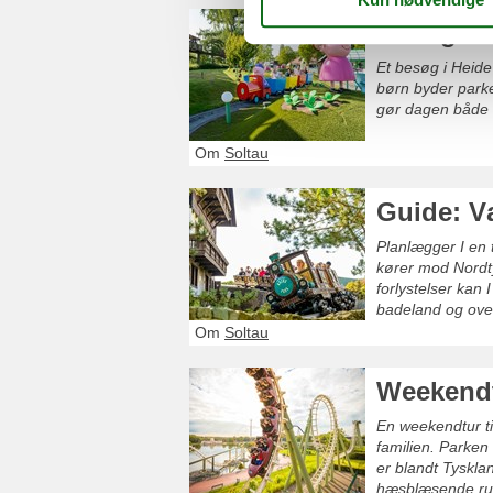
Besøg He
Et besøg i Heide
børn byder parken
gør dagen både t
Om
Soltau
Guide: V
Planlægger I en t
kører mod Nordty
forlystelser kan I
badeland og ove
Om
Soltau
Weekendtu
En weekendtur ti
familien. Parken
er blandt Tysklan
hæsblæsende ruts