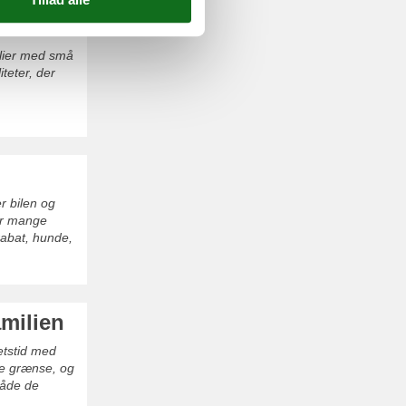
ilier med små
teter, der
er bilen og
vor mange
 rabat, hunde,
amilien
etstid med
ske grænse, og
 både de