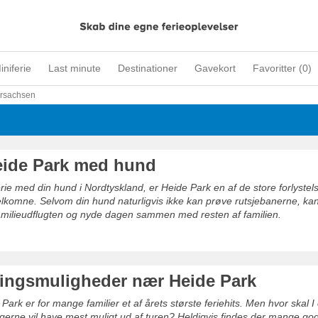
iniferie
Last minute
Destinationer
Gavekort
Favoritter (
0
)
rsachsen
ide Park med hund
erie med din hund i Nordtyskland, er Heide Park en af de store forlystel
lkomne. Selvom din hund naturligvis ikke kan prøve rutsjebanerne, ka
amilieudflugten og nyde dagen sammen med resten af familien.
ingsmuligheder nær Heide Park
Park er for mange familier et af årets største feriehits. Men hvor skal I
I gerne vil have mest muligt ud af turen? Heldigvis findes der mange g