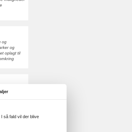
de
n
g og
arker og
t oplagt til
 omkring
g afslapning.
aljer
l både børn og
 så fald vil der blive