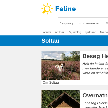
Søgning
Find emne nr.
M
Forside
Artikler
Rejseblog
Tyskland
Niede
Soltau
Besøg He
Hvis du holder f
hvor hunde er ve
være en del af f
Om
Soltau
Overnatn
Et besøg i Heide 
overnatte, hvis 