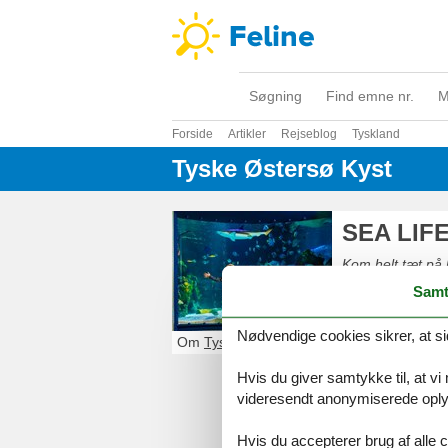
Søgning
Find emne nr.
M
Forside
Artikler
Rejseblog
Tyskland
Tyske Østersø Kyst
SEA LIFE
Kom helt tæt på
familien opleve l
Samt
oddere. Her ven
Bestil billettern
Nødvendige cookies sikrer, at si
Om
Tyske Østersø Kyst
Hvis du giver samtykke til, at vi
videresendt anonymiserede oplys
Hvis du accepterer brug af alle c