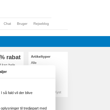
Chat
Bruger
Rejseblog
% rabat
Artikeltyper
Alle
d kan hele
Rejseblog
er og legesyge
aljer
assiner.
Geografier
Alle
Tyskland
Tyske Østersø Kyst
 så fald vil der blive
 oplysninger til tredjepart med