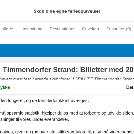
iniferie
Last minute
Destinationer
Gavekort
Favoritter (
0
)
 Timmendorfer Strand: Billetter med 20
 havets mest fascinerende skabninger! I SEA LIFE Timmendorfer Stran
ivet under havoverfladen – fra farverige fisk og smukke søheste til haj
ykke
Det
ter over 2.500 spændende havdyr fordelt på mere end 30 akvarier og b
e nu og få 20% rabat på entréen!
den fungerer, og de kan derfor ikke fravælges.
 må opsamle statistik, hjælper du os med at forbedre og udvikle siden. I
ninger til vores underleverandører.
ookies, giver du (ud over statistik) samtykke til, at vi må videresende