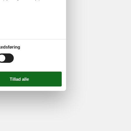
ghed
724 2251
-
Email:
info@feline.dk
edsføring