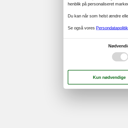
Serv
henblik på personaliseret marke
Gave
Tilbud
Du kan når som helst ændre eller
Se også vores
Persondatapolitik
©
Feline Holidays
-
Feline Hol
Nødvendi