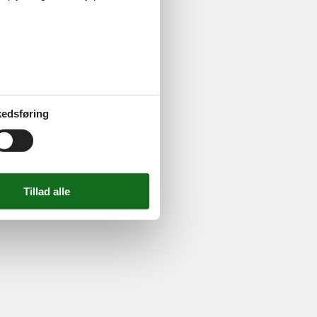
ghed
724 2251
-
Email:
info@feline.dk
edsføring