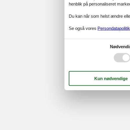
Serv
henblik på personaliseret marke
Gave
Tilbud
Du kan når som helst ændre eller
Se også vores
Persondatapolitik
©
Feline Holidays
-
Feline Hol
Nødvendi