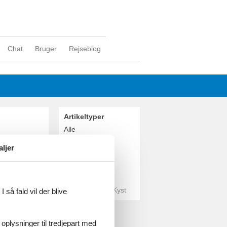
Chat
Bruger
Rejseblog
Artikeltyper
Alle
Attraktion
aljer
Geografier
Alle
Tyskland
Tyske Østersø Kyst
 så fald vil der blive
 oplysninger til tredjepart med