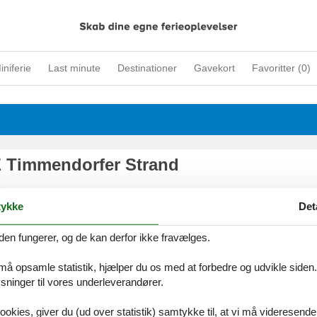
iniferie
Last minute
Destinationer
Gavekort
Favoritter (
0
)
 Timmendorfer Strand
5
ndorfer Strand
ykke
Det
335
den fungerer, og de kan derfor ikke fravælges.
 må opsamle statistik, hjælper du os med at forbedre og udvikle siden. I
ninger til vores underleverandører.
ookies, giver du (ud over statistik) samtykke til, at vi må videresende