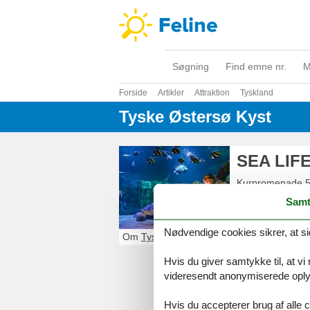
Søgning
Find emne nr.
M
Forside
Artikler
Attraktion
Tyskland
Tyske Østersø Kyst
SEA LIFE
Kurpromenade 
DE-23669
Timme
Samt
+49 73114611 5
Nødvendige cookies sikrer, at si
Om
Tyske Østersø Kyst
Hvis du giver samtykke til, at vi
videresendt anonymiserede oplys
Hvis du accepterer brug af alle c